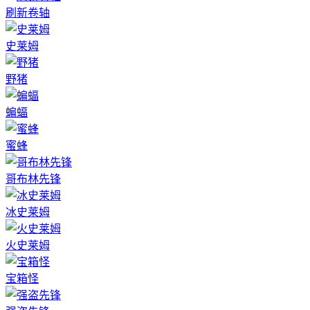
刷新卷轴
史莱姆
野猪
蝙蝠
蜜蜂
哥布林先锋
冰史莱姆
火史莱姆
宝箱怪