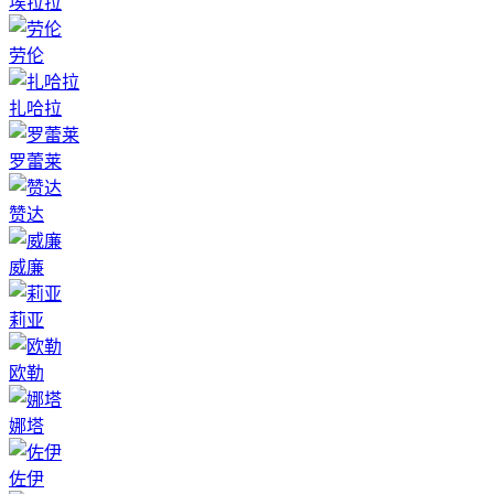
埃拉拉
劳伦
扎哈拉
罗蕾莱
赞达
威廉
莉亚
欧勒
娜塔
佐伊