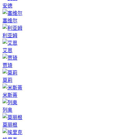
安德
塞维尔
利亚姆
艾恩
贾琦
莫莉
米斯蒂
列奥
莫丽根