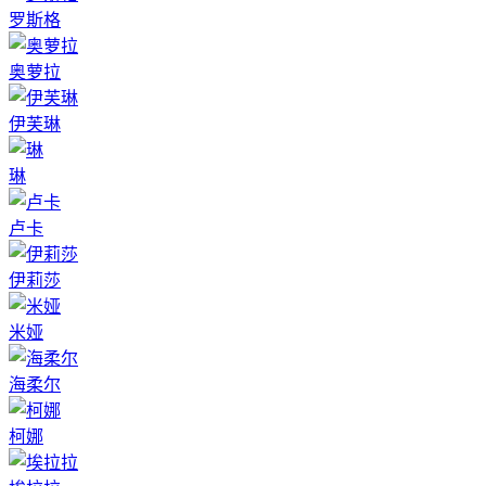
罗斯格
奥萝拉
伊芙琳
琳
卢卡
伊莉莎
米娅
海柔尔
柯娜