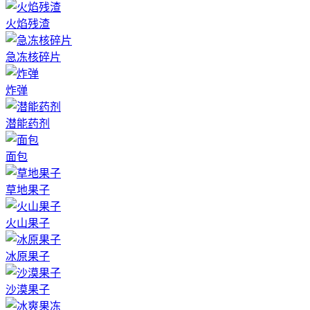
火焰残渣
急冻核碎片
炸弹
潜能药剂
面包
草地果子
火山果子
冰原果子
沙漠果子