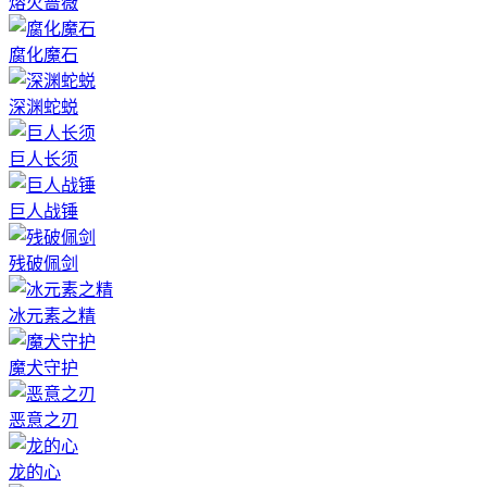
熔火蔷薇
腐化魔石
深渊蛇蜕
巨人长须
巨人战锤
残破佩剑
冰元素之精
魔犬守护
恶意之刃
龙的心