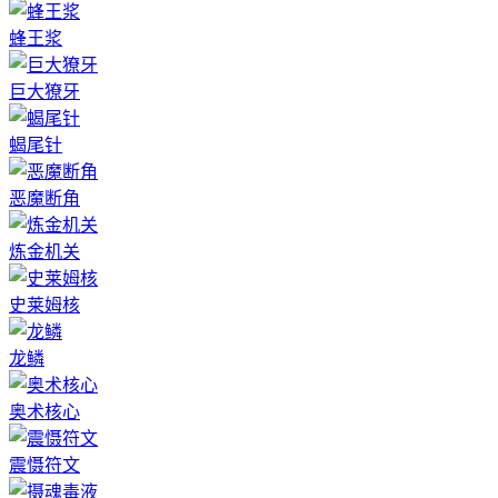
蜂王浆
巨大獠牙
蝎尾针
恶魔断角
炼金机关
史莱姆核
龙鳞
奥术核心
震慑符文