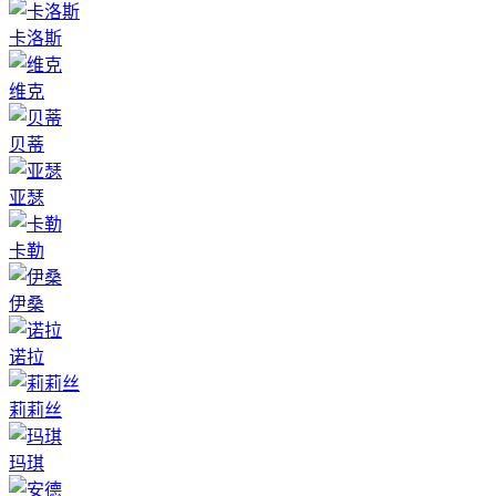
卡洛斯
维克
贝蒂
亚瑟
卡勒
伊桑
诺拉
莉莉丝
玛琪