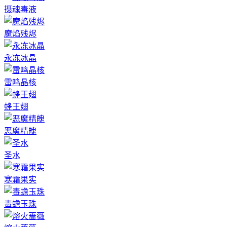
摄魂毒液
魔焰残烬
永冻冰晶
雷鸣晶核
蜂王翅
恶魔精魄
圣水
寒霜果实
毒蟾玉珠