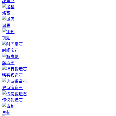
埃里克
洛基
派恩
钥匙
时间宝石
解毒剂
稀有锻造石
史诗锻造石
传说锻造石
毒刺