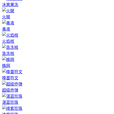
冰爽果冻
火腿
毒液
火焰核
急冻核
蛛网
唤雷符文
超级炸弹
湛蓝珍珠