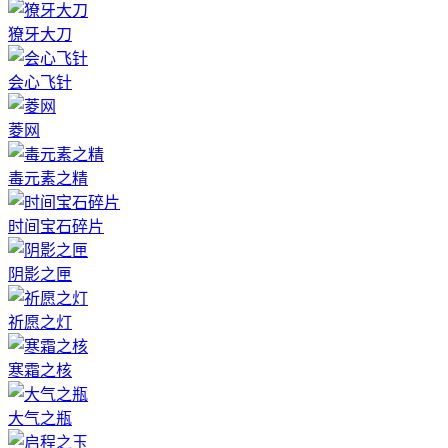
獠牙大刀
会心飞针
菱网
毒元素之精
时间宝石碎片
阴影之匣
祈愿之灯
寒霜之核
大气之瓶