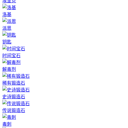
埃里克
洛基
派恩
钥匙
时间宝石
解毒剂
稀有锻造石
史诗锻造石
传说锻造石
毒刺