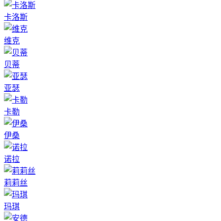
卡洛斯
维克
贝蒂
亚瑟
卡勒
伊桑
诺拉
莉莉丝
玛琪