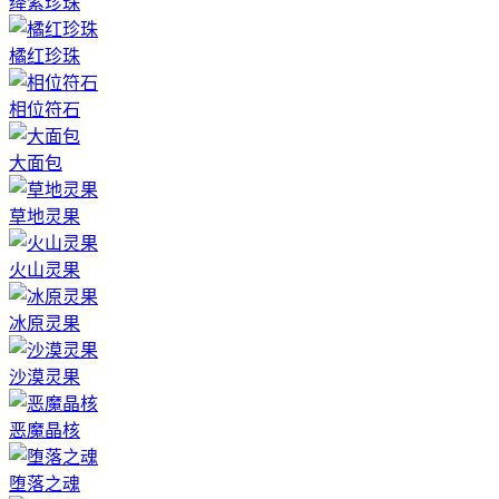
绛紫珍珠
橘红珍珠
相位符石
大面包
草地灵果
火山灵果
冰原灵果
沙漠灵果
恶魔晶核
堕落之魂