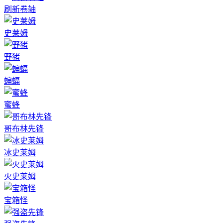
刷新卷轴
史莱姆
野猪
蝙蝠
蜜蜂
哥布林先锋
冰史莱姆
火史莱姆
宝箱怪