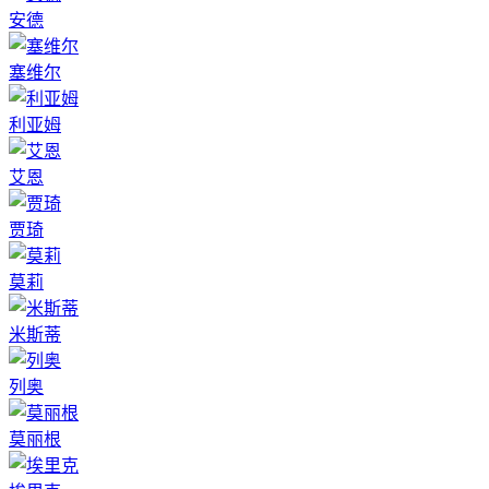
安德
塞维尔
利亚姆
艾恩
贾琦
莫莉
米斯蒂
列奥
莫丽根