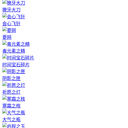
獠牙大刀
会心飞针
菱网
毒元素之精
时间宝石碎片
阴影之匣
祈愿之灯
寒霜之核
大气之瓶