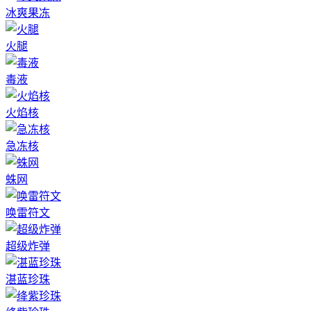
冰爽果冻
火腿
毒液
火焰核
急冻核
蛛网
唤雷符文
超级炸弹
湛蓝珍珠