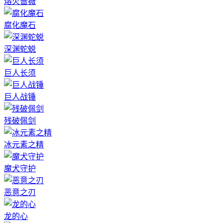
熔火蔷薇
腐化魔石
深渊蛇蜕
巨人长须
巨人战锤
残破佩剑
冰元素之精
魔犬守护
恶意之刃
龙的心