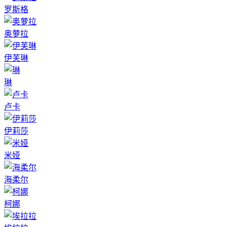
罗斯格
奥萝拉
伊芙琳
琳
卢卡
伊莉莎
米娅
海柔尔
柯娜