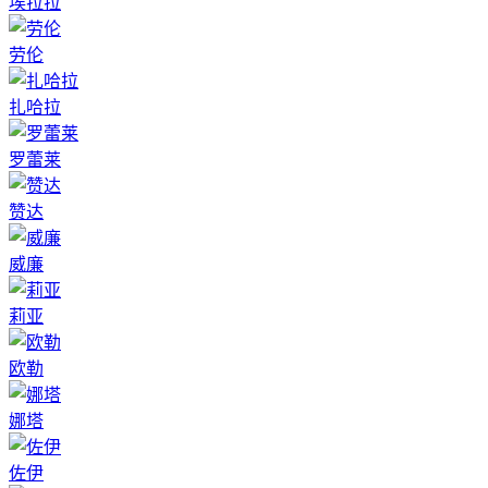
埃拉拉
劳伦
扎哈拉
罗蕾莱
赞达
威廉
莉亚
欧勒
娜塔
佐伊