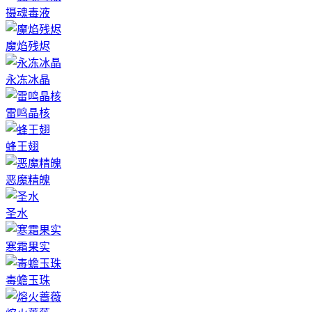
摄魂毒液
魔焰残烬
永冻冰晶
雷鸣晶核
蜂王翅
恶魔精魄
圣水
寒霜果实
毒蟾玉珠