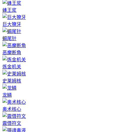
蜂王浆
巨大獠牙
蝎尾针
恶魔断角
炼金机关
史莱姆核
龙鳞
奥术核心
震慑符文