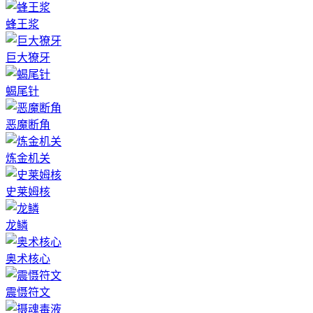
蜂王浆
巨大獠牙
蝎尾针
恶魔断角
炼金机关
史莱姆核
龙鳞
奥术核心
震慑符文