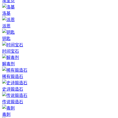
埃里克
洛基
派恩
钥匙
时间宝石
解毒剂
稀有锻造石
史诗锻造石
传说锻造石
毒刺