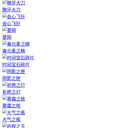
獠牙大刀
会心飞针
菱网
毒元素之精
时间宝石碎片
阴影之匣
祈愿之灯
寒霜之核
大气之瓶