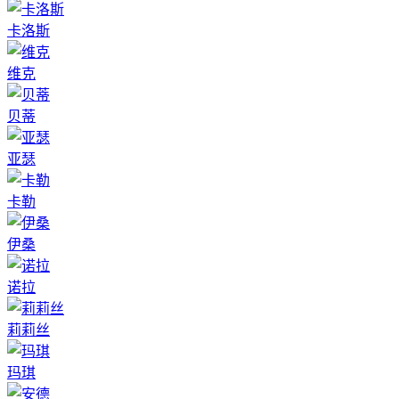
卡洛斯
维克
贝蒂
亚瑟
卡勒
伊桑
诺拉
莉莉丝
玛琪