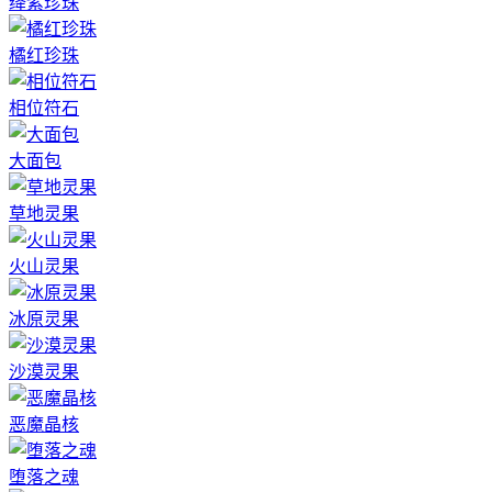
绛紫珍珠
橘红珍珠
相位符石
大面包
草地灵果
火山灵果
冰原灵果
沙漠灵果
恶魔晶核
堕落之魂