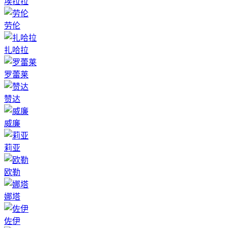
埃拉拉
劳伦
扎哈拉
罗蕾莱
赞达
威廉
莉亚
欧勒
娜塔
佐伊