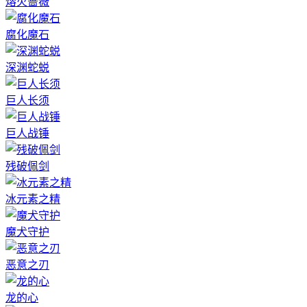
熔火蔷薇
腐化魔石
深渊蛇蜕
巨人长须
巨人战锤
残破佩剑
冰元素之精
魔犬守护
恶意之刃
龙的心