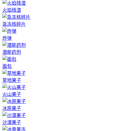
火焰残渣
急冻核碎片
炸弹
潜能药剂
面包
草地果子
火山果子
冰原果子
沙漠果子