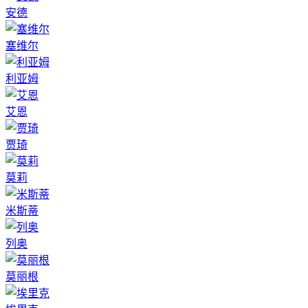
安德
塞维尔
利亚姆
艾恩
贾琦
莫莉
米斯蒂
列奥
莫丽根