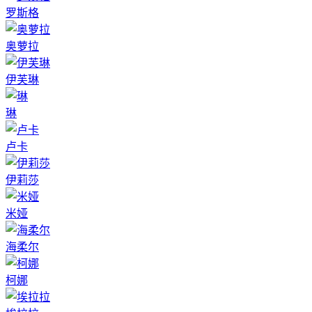
罗斯格
奥萝拉
伊芙琳
琳
卢卡
伊莉莎
米娅
海柔尔
柯娜