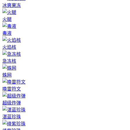
冰爽果冻
火腿
毒液
火焰核
急冻核
蛛网
唤雷符文
超级炸弹
湛蓝珍珠