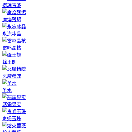
摄魂毒液
魔焰残烬
永冻冰晶
雷鸣晶核
蜂王翅
恶魔精魄
圣水
寒霜果实
毒蟾玉珠