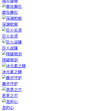
熔火蔷薇
腐化魔石
深渊蛇蜕
巨人长须
巨人战锤
残破佩剑
冰元素之精
魔犬守护
恶意之刃
龙的心