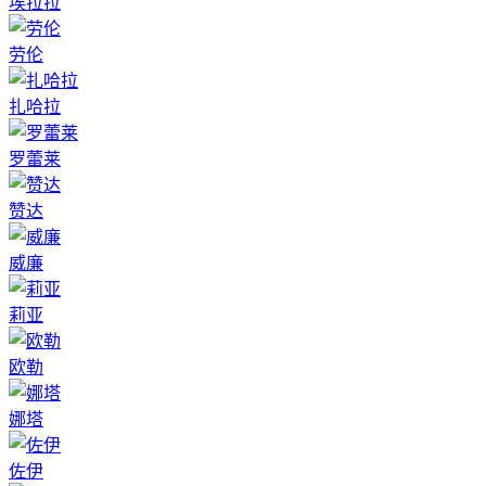
埃拉拉
劳伦
扎哈拉
罗蕾莱
赞达
威廉
莉亚
欧勒
娜塔
佐伊