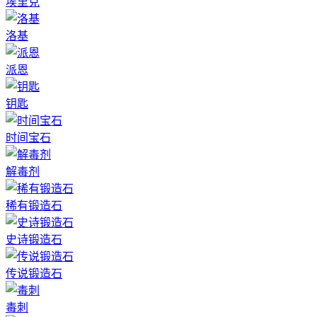
埃里克
洛基
派恩
钥匙
时间宝石
解毒剂
稀有锻造石
史诗锻造石
传说锻造石
毒刺