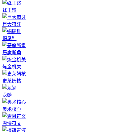
蜂王浆
巨大獠牙
蝎尾针
恶魔断角
炼金机关
史莱姆核
龙鳞
奥术核心
震慑符文