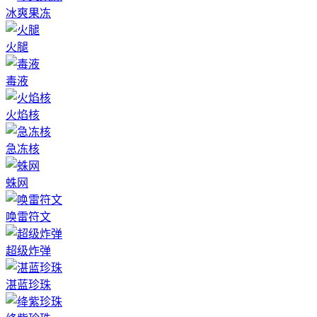
冰爽果冻
火腿
毒液
火焰核
急冻核
蛛网
唤雷符文
超级炸弹
湛蓝珍珠