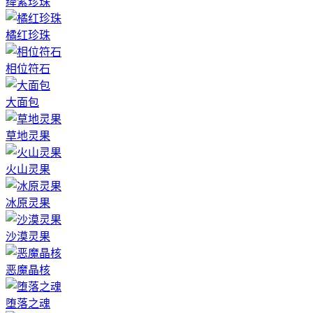
绛紫珍珠
橘红珍珠
相位符石
大面包
草地灵果
火山灵果
冰原灵果
沙漠灵果
恶魔晶核
堕落之魂