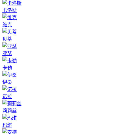
卡洛斯
维克
贝蒂
亚瑟
卡勒
伊桑
诺拉
莉莉丝
玛琪