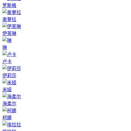
罗斯格
奥萝拉
伊芙琳
琳
卢卡
伊莉莎
米娅
海柔尔
柯娜