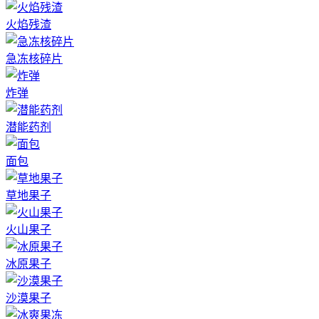
火焰残渣
急冻核碎片
炸弹
潜能药剂
面包
草地果子
火山果子
冰原果子
沙漠果子