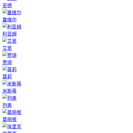
安德
塞维尔
利亚姆
艾恩
贾琦
莫莉
米斯蒂
列奥
莫丽根