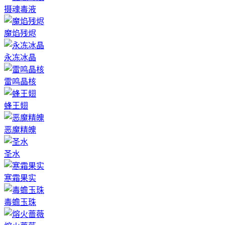
摄魂毒液
魔焰残烬
永冻冰晶
雷鸣晶核
蜂王翅
恶魔精魄
圣水
寒霜果实
毒蟾玉珠