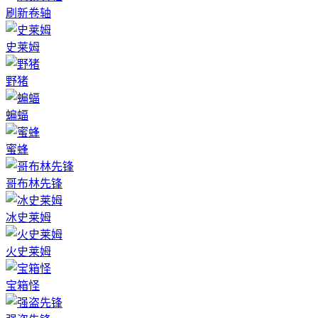
刷新卷轴
史莱姆
野猪
蝙蝠
蜜蜂
哥布林先锋
冰史莱姆
火史莱姆
宝箱怪