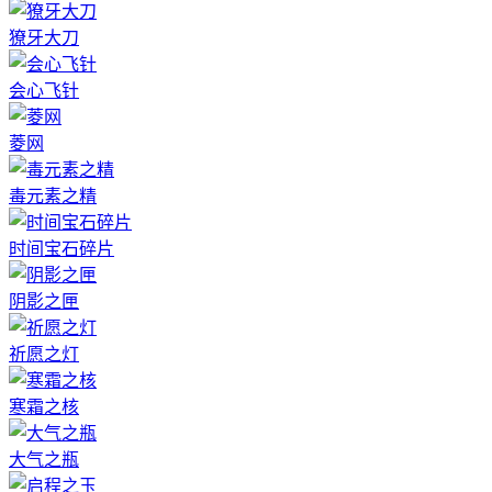
獠牙大刀
会心飞针
菱网
毒元素之精
时间宝石碎片
阴影之匣
祈愿之灯
寒霜之核
大气之瓶