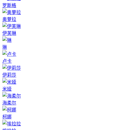
罗斯格
奥萝拉
伊芙琳
琳
卢卡
伊莉莎
米娅
海柔尔
柯娜