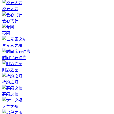
獠牙大刀
会心飞针
菱网
毒元素之精
时间宝石碎片
阴影之匣
祈愿之灯
寒霜之核
大气之瓶