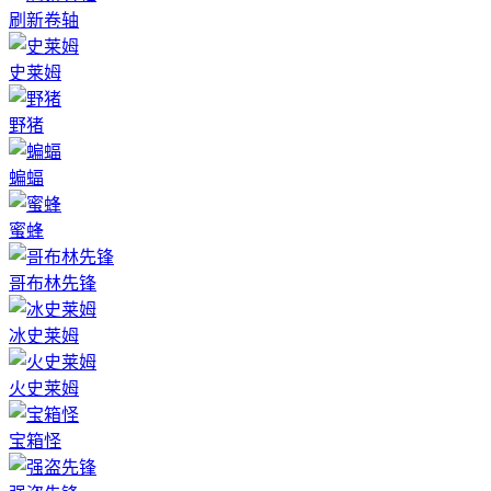
刷新卷轴
史莱姆
野猪
蝙蝠
蜜蜂
哥布林先锋
冰史莱姆
火史莱姆
宝箱怪