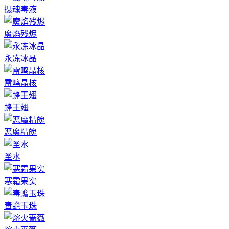
摄魂毒液
魔焰残烬
永冻冰晶
雷鸣晶核
蜂王翅
恶魔精魄
圣水
寒霜果实
毒蟾玉珠