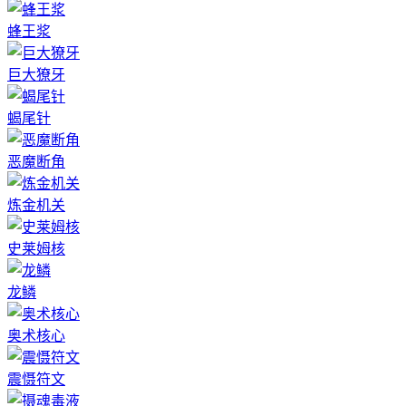
蜂王浆
巨大獠牙
蝎尾针
恶魔断角
炼金机关
史莱姆核
龙鳞
奥术核心
震慑符文