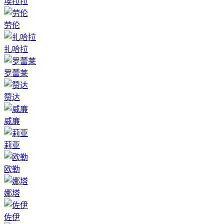
埃拉拉
劳伦
扎哈拉
罗蕾莱
赞达
威廉
莉亚
欧勒
娜塔
佐伊