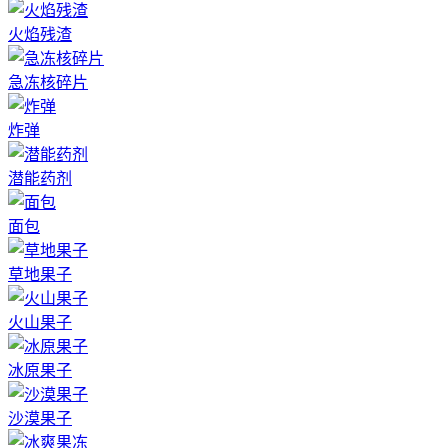
火焰残渣
急冻核碎片
炸弹
潜能药剂
面包
草地果子
火山果子
冰原果子
沙漠果子