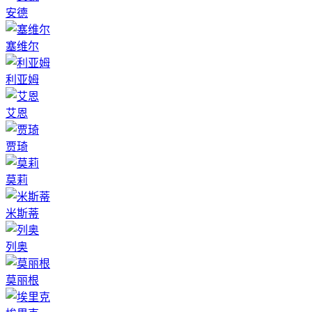
安德
塞维尔
利亚姆
艾恩
贾琦
莫莉
米斯蒂
列奥
莫丽根