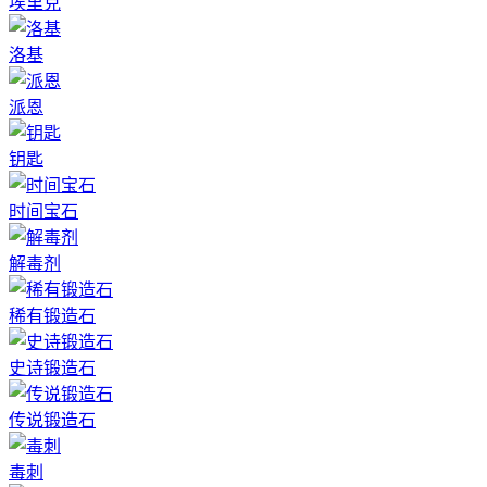
埃里克
洛基
派恩
钥匙
时间宝石
解毒剂
稀有锻造石
史诗锻造石
传说锻造石
毒刺