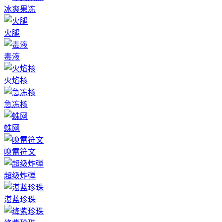
冰爽果冻
火腿
毒液
火焰核
急冻核
蛛网
唤雷符文
超级炸弹
湛蓝珍珠