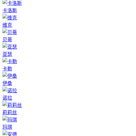
卡洛斯
维克
贝蒂
亚瑟
卡勒
伊桑
诺拉
莉莉丝
玛琪