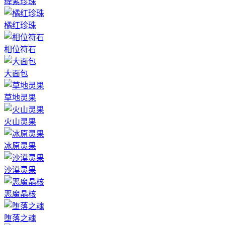
绛紫珍珠
橘红珍珠
相位符石
大面包
草地灵果
火山灵果
冰原灵果
沙漠灵果
恶魔晶核
堕落之魂