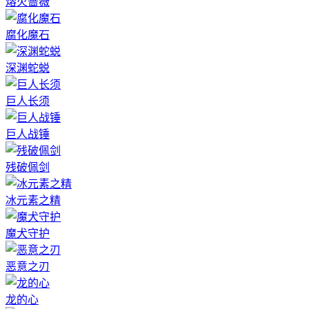
熔火蔷薇
腐化魔石
深渊蛇蜕
巨人长须
巨人战锤
残破佩剑
冰元素之精
魔犬守护
恶意之刃
龙的心