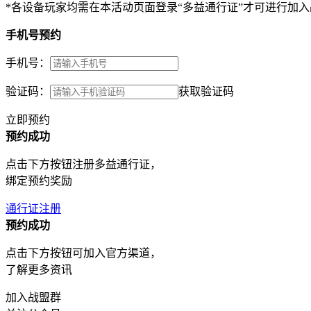
*各设备玩家均需在本活动页面登录“多益通行证”才可进行加
手机号预约
手机号：
验证码：
获取验证码
立即预约
预约成功
点击下方按钮注册多益通行证，
绑定预约奖励
通行证注册
预约成功
点击下方按钮可加入官方渠道，
了解更多资讯
加入战盟群