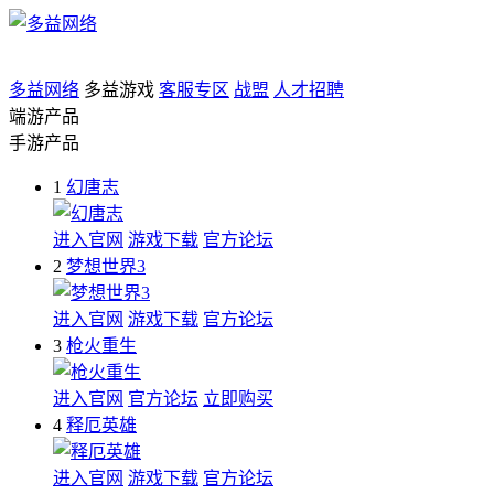
多益网络
多益游戏
客服专区
战盟
人才招聘
端游产品
手游产品
1
幻唐志
进入官网
游戏下载
官方论坛
2
梦想世界3
进入官网
游戏下载
官方论坛
3
枪火重生
进入官网
官方论坛
立即购买
4
释厄英雄
进入官网
游戏下载
官方论坛