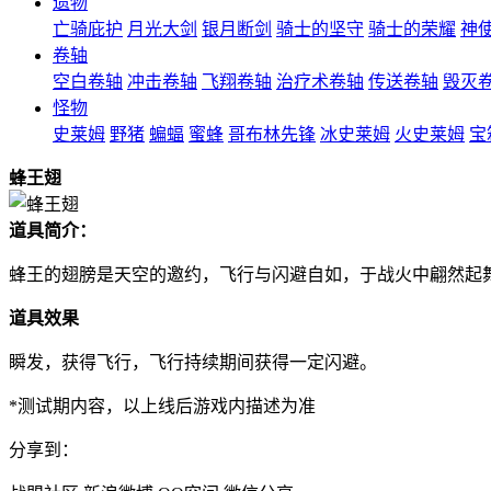
遗物
亡骑庇护
月光大剑
银月断剑
骑士的坚守
骑士的荣耀
神
卷轴
空白卷轴
冲击卷轴
飞翔卷轴
治疗术卷轴
传送卷轴
毁灭
怪物
史莱姆
野猪
蝙蝠
蜜蜂
哥布林先锋
冰史莱姆
火史莱姆
宝
蜂王翅
道具简介：
蜂王的翅膀是天空的邀约，飞行与闪避自如，于战火中翩然起
道具效果
瞬发，获得飞行，飞行持续期间获得一定闪避。
*测试期内容，以上线后游戏内描述为准
分享到：