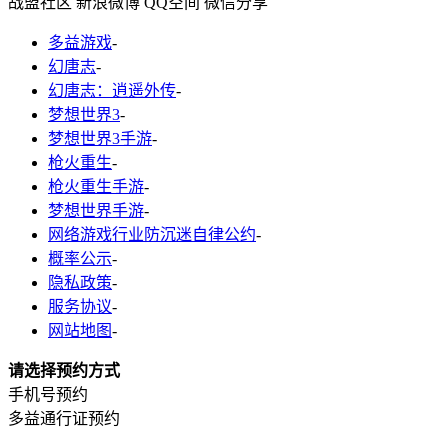
战盟社区
新浪微博
QQ空间
微信分享
多益游戏
-
幻唐志
-
幻唐志：逍遥外传
-
梦想世界3
-
梦想世界3手游
-
枪火重生
-
枪火重生手游
-
梦想世界手游
-
网络游戏行业防沉迷自律公约
-
概率公示
-
隐私政策
-
服务协议
-
网站地图
-
请选择预约方式
手机号预约
多益通行证预约