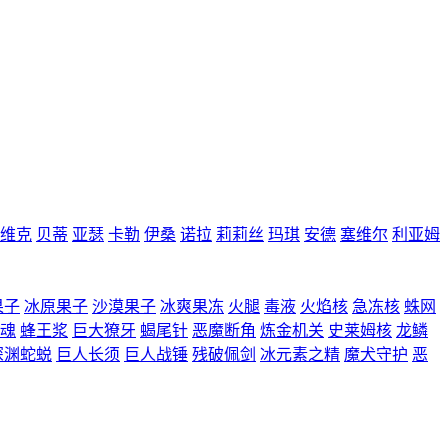
维克
贝蒂
亚瑟
卡勒
伊桑
诺拉
莉莉丝
玛琪
安德
塞维尔
利亚姆
果子
冰原果子
沙漠果子
冰爽果冻
火腿
毒液
火焰核
急冻核
蛛网
魂
蜂王浆
巨大獠牙
蝎尾针
恶魔断角
炼金机关
史莱姆核
龙鳞
深渊蛇蜕
巨人长须
巨人战锤
残破佩剑
冰元素之精
魔犬守护
恶