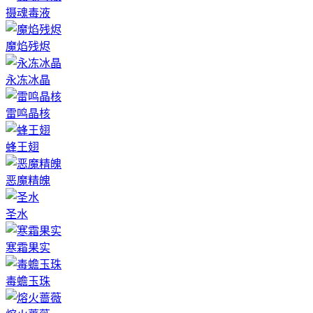
摄魂毒液
魔焰残烬
永冻冰晶
雷鸣晶核
蜂王翅
恶魔精魄
圣水
寒霜果实
毒蟾玉珠