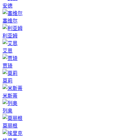
安德
塞维尔
利亚姆
艾恩
贾琦
莫莉
米斯蒂
列奥
莫丽根