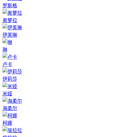
罗斯格
奥萝拉
伊芙琳
琳
卢卡
伊莉莎
米娅
海柔尔
柯娜