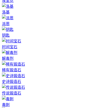
埃里克
洛基
派恩
钥匙
时间宝石
解毒剂
稀有锻造石
史诗锻造石
传说锻造石
毒刺