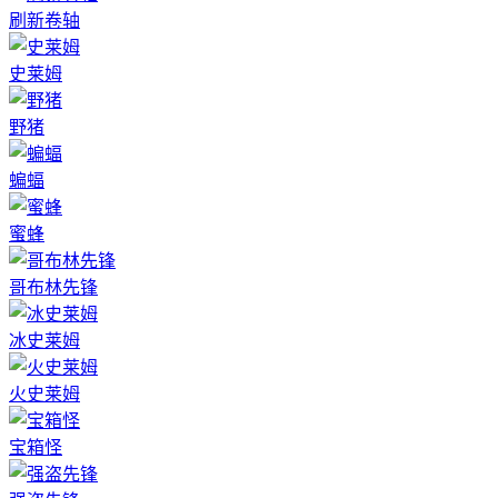
刷新卷轴
史莱姆
野猪
蝙蝠
蜜蜂
哥布林先锋
冰史莱姆
火史莱姆
宝箱怪