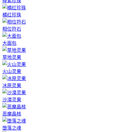
绛紫珍珠
橘红珍珠
相位符石
大面包
草地灵果
火山灵果
冰原灵果
沙漠灵果
恶魔晶核
堕落之魂