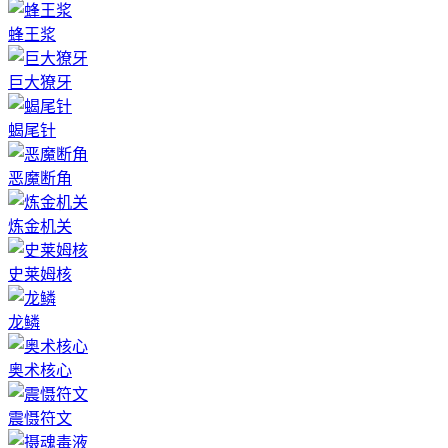
蜂王浆
巨大獠牙
蝎尾针
恶魔断角
炼金机关
史莱姆核
龙鳞
奥术核心
震慑符文