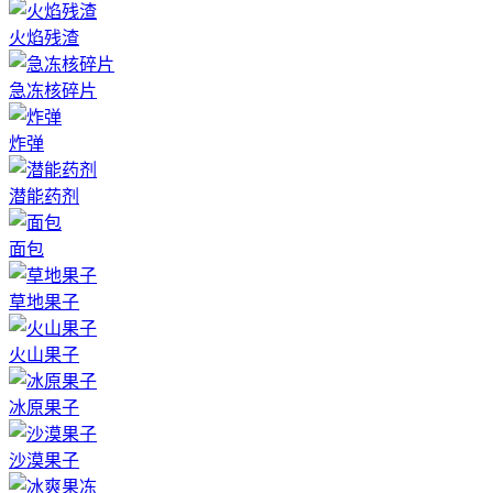
火焰残渣
急冻核碎片
炸弹
潜能药剂
面包
草地果子
火山果子
冰原果子
沙漠果子