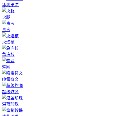
冰爽果冻
火腿
毒液
火焰核
急冻核
蛛网
唤雷符文
超级炸弹
湛蓝珍珠