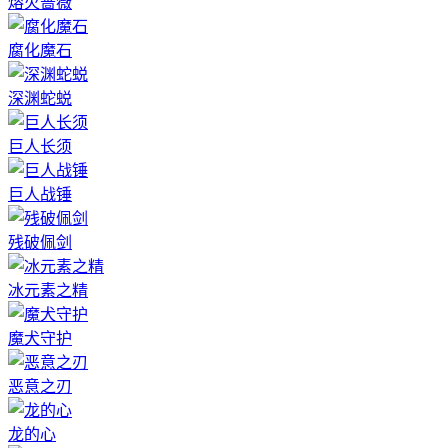
熔火蔷薇
腐化魔石
深渊蛇蜕
巨人长须
巨人战锤
残破佩剑
冰元素之精
魔犬守护
恶意之刃
龙的心