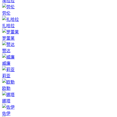
埃拉拉
劳伦
扎哈拉
罗蕾莱
赞达
威廉
莉亚
欧勒
娜塔
佐伊