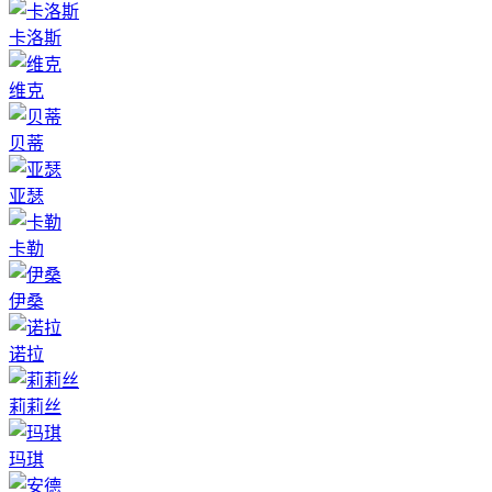
卡洛斯
维克
贝蒂
亚瑟
卡勒
伊桑
诺拉
莉莉丝
玛琪