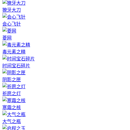
獠牙大刀
会心飞针
菱网
毒元素之精
时间宝石碎片
阴影之匣
祈愿之灯
寒霜之核
大气之瓶