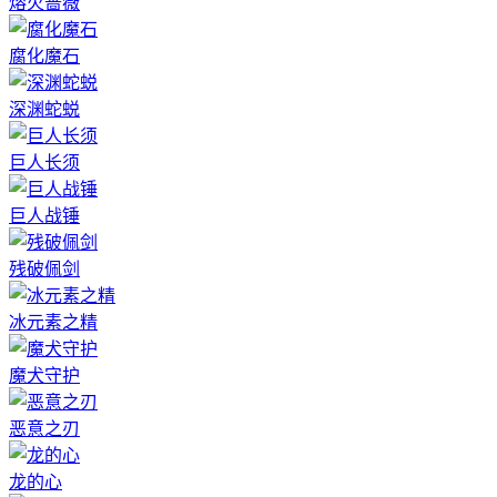
熔火蔷薇
腐化魔石
深渊蛇蜕
巨人长须
巨人战锤
残破佩剑
冰元素之精
魔犬守护
恶意之刃
龙的心