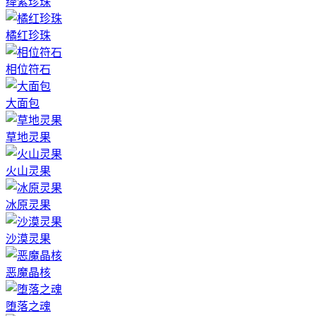
绛紫珍珠
橘红珍珠
相位符石
大面包
草地灵果
火山灵果
冰原灵果
沙漠灵果
恶魔晶核
堕落之魂