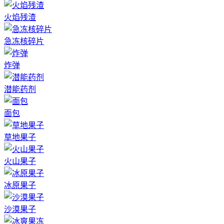
火焰残渣
急冻核碎片
炸弹
潜能药剂
面包
草地果子
火山果子
冰原果子
沙漠果子