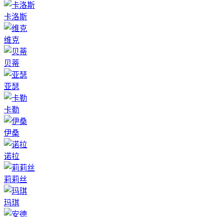
卡洛斯
维克
贝蒂
亚瑟
卡勒
伊桑
诺拉
莉莉丝
玛琪