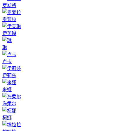
罗斯格
奥萝拉
伊芙琳
琳
卢卡
伊莉莎
米娅
海柔尔
柯娜