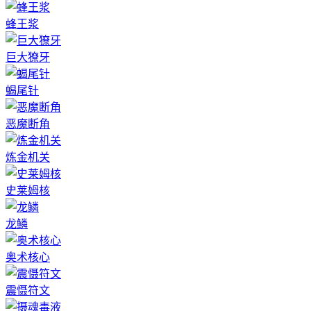
蜂王浆
巨大獠牙
蝎尾针
恶魔断角
炼金机关
史莱姆核
龙鳞
奥术核心
震慑符文