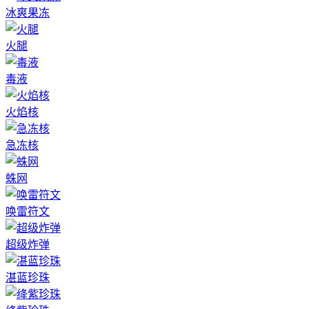
冰爽果冻
火腿
毒液
火焰核
急冻核
蛛网
唤雷符文
超级炸弹
湛蓝珍珠