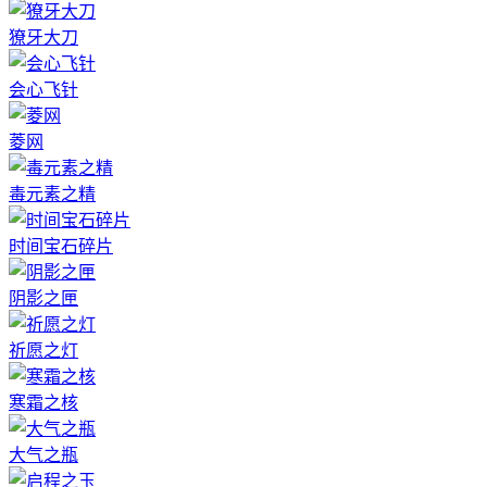
獠牙大刀
会心飞针
菱网
毒元素之精
时间宝石碎片
阴影之匣
祈愿之灯
寒霜之核
大气之瓶