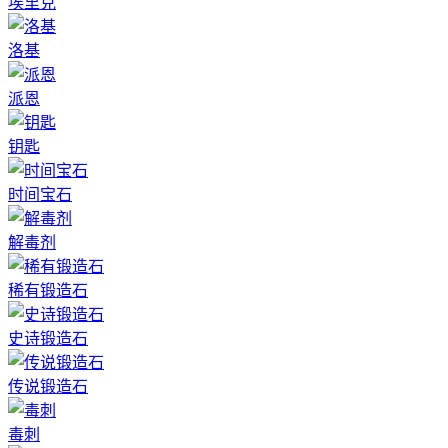
埃里克
洛基
派恩
钥匙
时间宝石
解毒剂
稀有锻造石
史诗锻造石
传说锻造石
毒刺