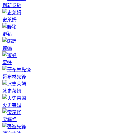
刷新卷轴
史莱姆
野猪
蝙蝠
蜜蜂
哥布林先锋
冰史莱姆
火史莱姆
宝箱怪