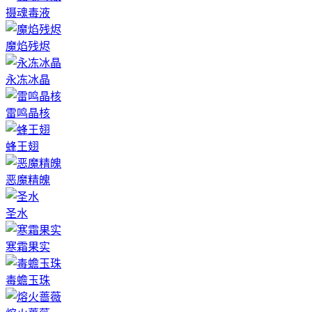
摄魂毒液
魔焰残烬
永冻冰晶
雷鸣晶核
蜂王翅
恶魔精魄
圣水
寒霜果实
毒蟾玉珠