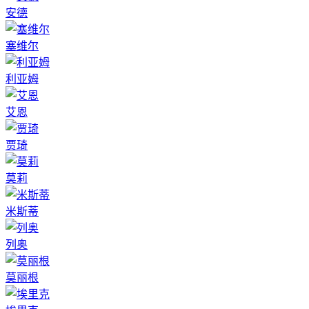
安德
塞维尔
利亚姆
艾恩
贾琦
莫莉
米斯蒂
列奥
莫丽根