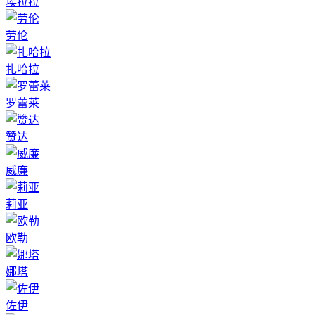
埃拉拉
劳伦
扎哈拉
罗蕾莱
赞达
威廉
莉亚
欧勒
娜塔
佐伊