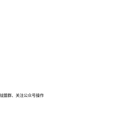
入战盟群、关注公众号操作