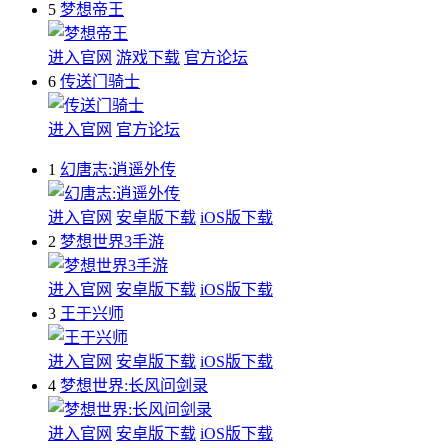
5
梦想帝王
进入官网
游戏下载
官方论坛
6
传送门骑士
进入官网
官方论坛
1
幻唐志:逍遥外传
进入官网
安卓版下载
iOS版下载
2
梦想世界3手游
进入官网
安卓版下载
iOS版下载
3
王于兴师
进入官网
安卓版下载
iOS版下载
4
梦想世界:长风问剑录
进入官网
安卓版下载
iOS版下载