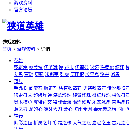
游戏资料
官方论坛
游戏资料
首页
>
游戏资料
>
详情
英雄
罗斯格
奥萝拉
伊芙琳
琳
卢卡
伊莉莎
米娅
海柔尔
柯娜
艾恩
贾琦
莫莉
米斯蒂
列奥
莫丽根
埃里克
洛基
派恩
道具
钥匙
时间宝石
解毒剂
稀有锻造石
史诗锻造石
传说锻造
唤雷符文
超级炸弹
湛蓝珍珠
绛紫珍珠
橘红珍珠
相位符
奥术核心
震慑符文
摄魂毒液
魔焰残烬
永冻冰晶
雷鸣晶
意之刃
龙的心
獠牙大刀
会心飞针
菱网
毒元素之精
时间
神器
阴影之匣
祈愿之灯
寒霜之核
大气之瓶
启程之玉
古龙之