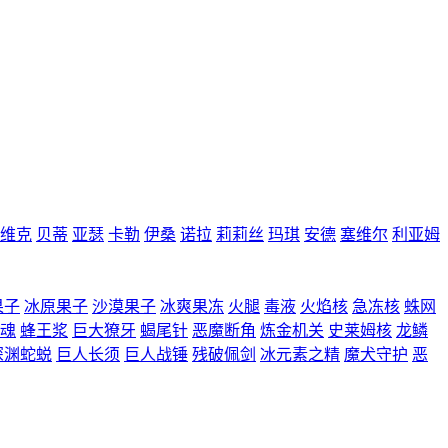
维克
贝蒂
亚瑟
卡勒
伊桑
诺拉
莉莉丝
玛琪
安德
塞维尔
利亚姆
果子
冰原果子
沙漠果子
冰爽果冻
火腿
毒液
火焰核
急冻核
蛛网
魂
蜂王浆
巨大獠牙
蝎尾针
恶魔断角
炼金机关
史莱姆核
龙鳞
深渊蛇蜕
巨人长须
巨人战锤
残破佩剑
冰元素之精
魔犬守护
恶