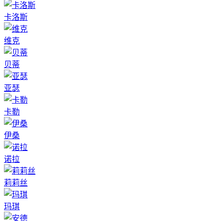
卡洛斯
维克
贝蒂
亚瑟
卡勒
伊桑
诺拉
莉莉丝
玛琪