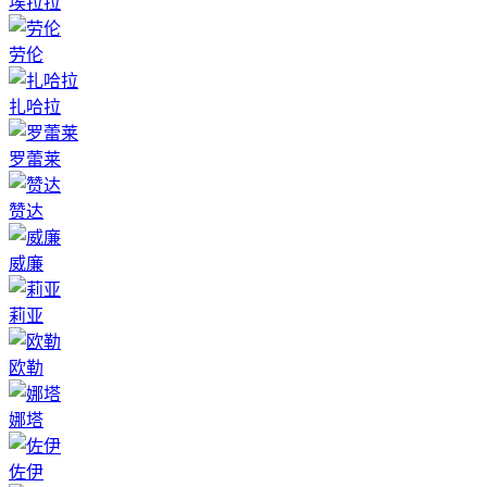
埃拉拉
劳伦
扎哈拉
罗蕾莱
赞达
威廉
莉亚
欧勒
娜塔
佐伊