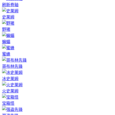
刷新卷轴
史莱姆
野猪
蝙蝠
蜜蜂
哥布林先锋
冰史莱姆
火史莱姆
宝箱怪