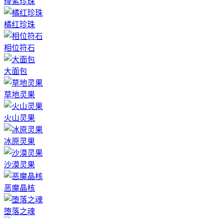
绛紫珍珠
橘红珍珠
相位符石
大面包
草地灵果
火山灵果
冰原灵果
沙漠灵果
恶魔晶核
堕落之魂