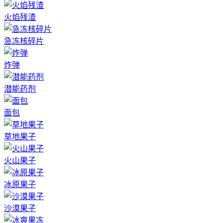
火焰残渣
急冻核碎片
炸弹
潜能药剂
面包
草地果子
火山果子
冰原果子
沙漠果子