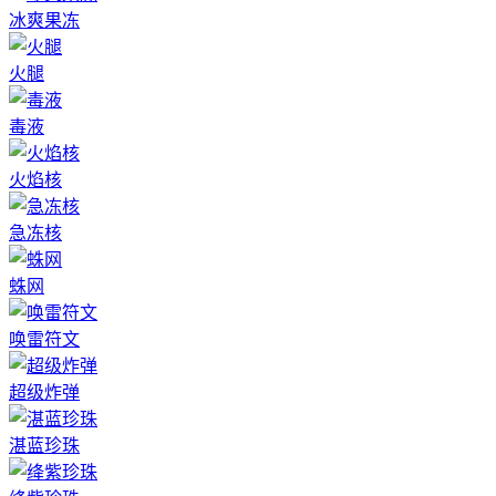
冰爽果冻
火腿
毒液
火焰核
急冻核
蛛网
唤雷符文
超级炸弹
湛蓝珍珠