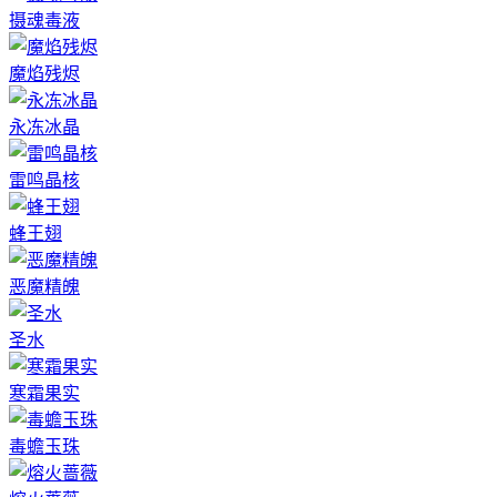
摄魂毒液
魔焰残烬
永冻冰晶
雷鸣晶核
蜂王翅
恶魔精魄
圣水
寒霜果实
毒蟾玉珠