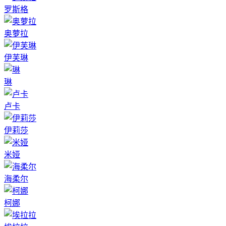
罗斯格
奥萝拉
伊芙琳
琳
卢卡
伊莉莎
米娅
海柔尔
柯娜