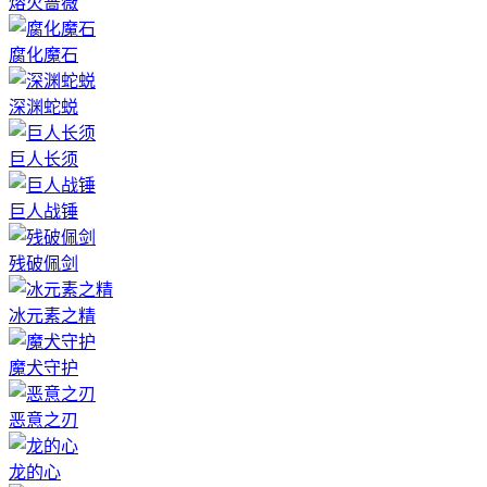
熔火蔷薇
腐化魔石
深渊蛇蜕
巨人长须
巨人战锤
残破佩剑
冰元素之精
魔犬守护
恶意之刃
龙的心