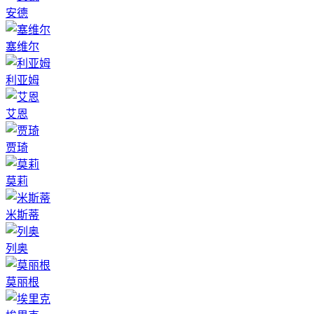
安德
塞维尔
利亚姆
艾恩
贾琦
莫莉
米斯蒂
列奥
莫丽根