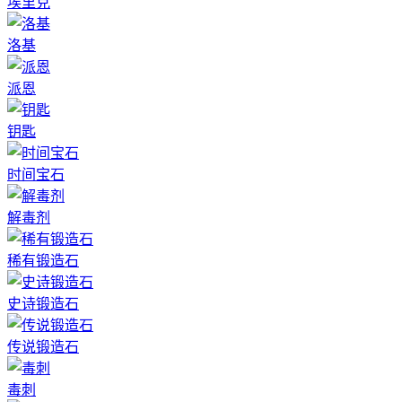
埃里克
洛基
派恩
钥匙
时间宝石
解毒剂
稀有锻造石
史诗锻造石
传说锻造石
毒刺