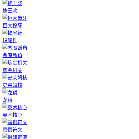
蜂王浆
巨大獠牙
蝎尾针
恶魔断角
炼金机关
史莱姆核
龙鳞
奥术核心
震慑符文