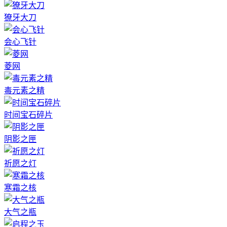
獠牙大刀
会心飞针
菱网
毒元素之精
时间宝石碎片
阴影之匣
祈愿之灯
寒霜之核
大气之瓶