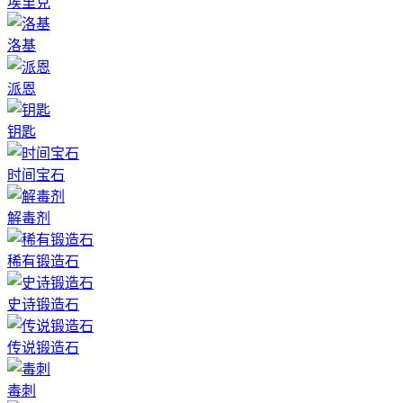
埃里克
洛基
派恩
钥匙
时间宝石
解毒剂
稀有锻造石
史诗锻造石
传说锻造石
毒刺