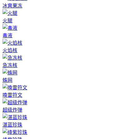
冰爽果冻
火腿
毒液
火焰核
急冻核
蛛网
唤雷符文
超级炸弹
湛蓝珍珠