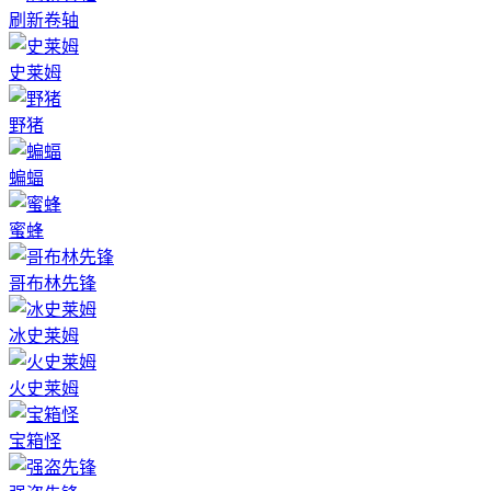
刷新卷轴
史莱姆
野猪
蝙蝠
蜜蜂
哥布林先锋
冰史莱姆
火史莱姆
宝箱怪