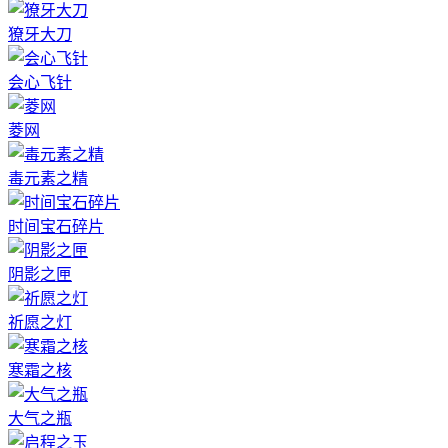
獠牙大刀
会心飞针
菱网
毒元素之精
时间宝石碎片
阴影之匣
祈愿之灯
寒霜之核
大气之瓶