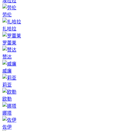
埃拉拉
劳伦
扎哈拉
罗蕾莱
赞达
威廉
莉亚
欧勒
娜塔
佐伊