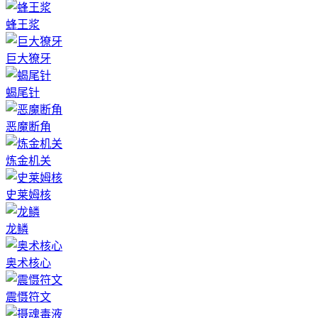
蜂王浆
巨大獠牙
蝎尾针
恶魔断角
炼金机关
史莱姆核
龙鳞
奥术核心
震慑符文