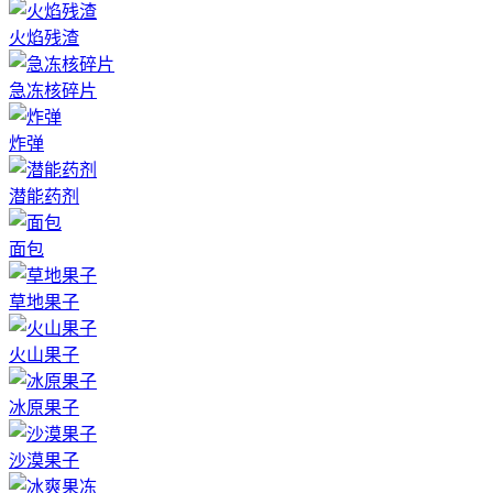
火焰残渣
急冻核碎片
炸弹
潜能药剂
面包
草地果子
火山果子
冰原果子
沙漠果子