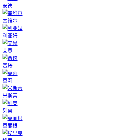
安德
塞维尔
利亚姆
艾恩
贾琦
莫莉
米斯蒂
列奥
莫丽根