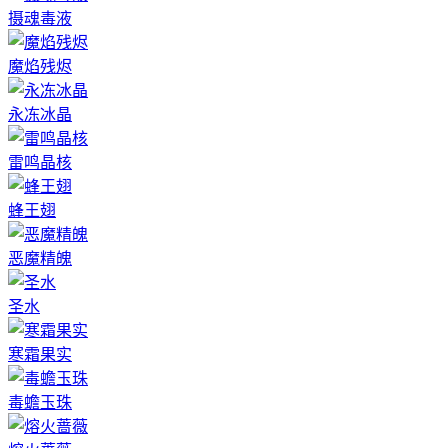
摄魂毒液
魔焰残烬
永冻冰晶
雷鸣晶核
蜂王翅
恶魔精魄
圣水
寒霜果实
毒蟾玉珠