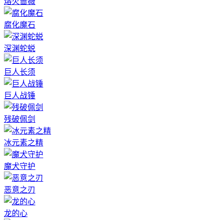
熔火蔷薇
腐化魔石
深渊蛇蜕
巨人长须
巨人战锤
残破佩剑
冰元素之精
魔犬守护
恶意之刃
龙的心