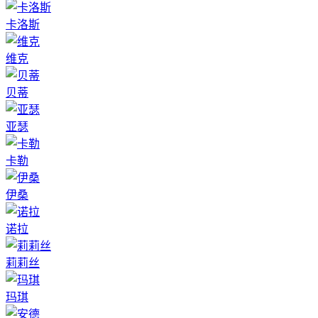
卡洛斯
维克
贝蒂
亚瑟
卡勒
伊桑
诺拉
莉莉丝
玛琪