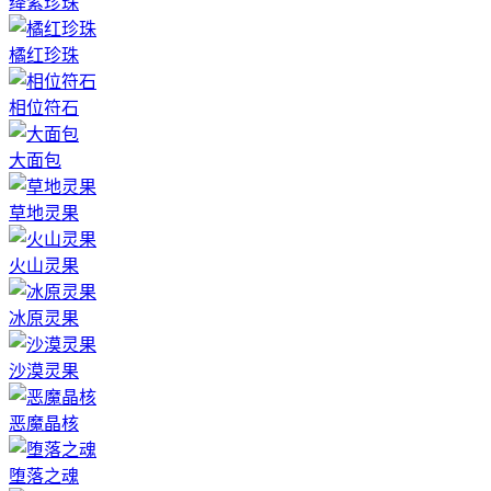
绛紫珍珠
橘红珍珠
相位符石
大面包
草地灵果
火山灵果
冰原灵果
沙漠灵果
恶魔晶核
堕落之魂