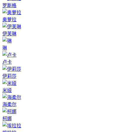
罗斯格
奥萝拉
伊芙琳
琳
卢卡
伊莉莎
米娅
海柔尔
柯娜