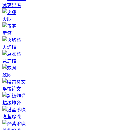
冰爽果冻
火腿
毒液
火焰核
急冻核
蛛网
唤雷符文
超级炸弹
湛蓝珍珠