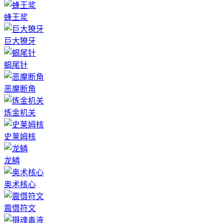
蜂王浆
巨大獠牙
蝎尾针
恶魔断角
炼金机关
史莱姆核
龙鳞
奥术核心
震慑符文