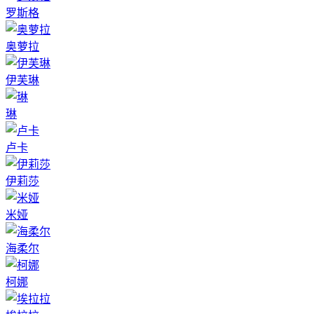
罗斯格
奥萝拉
伊芙琳
琳
卢卡
伊莉莎
米娅
海柔尔
柯娜