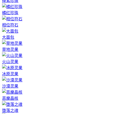
绛紫珍珠
橘红珍珠
相位符石
大面包
草地灵果
火山灵果
冰原灵果
沙漠灵果
恶魔晶核
堕落之魂