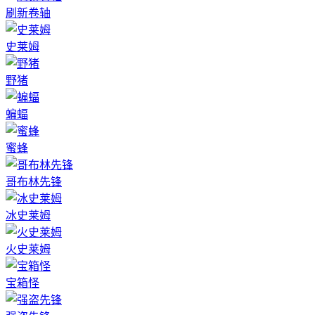
刷新卷轴
史莱姆
野猪
蝙蝠
蜜蜂
哥布林先锋
冰史莱姆
火史莱姆
宝箱怪