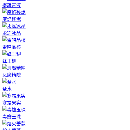
摄魂毒液
魔焰残烬
永冻冰晶
雷鸣晶核
蜂王翅
恶魔精魄
圣水
寒霜果实
毒蟾玉珠