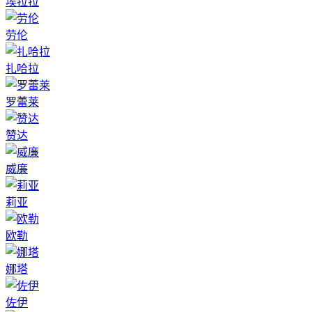
埃拉拉
劳伦
扎哈拉
罗蕾莱
赞达
威廉
莉亚
欧勒
娜塔
佐伊