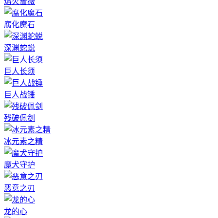
熔火蔷薇
腐化魔石
深渊蛇蜕
巨人长须
巨人战锤
残破佩剑
冰元素之精
魔犬守护
恶意之刃
龙的心