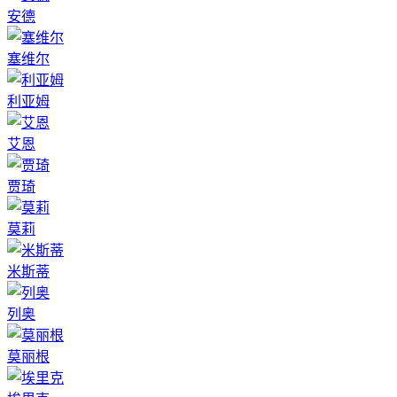
安德
塞维尔
利亚姆
艾恩
贾琦
莫莉
米斯蒂
列奥
莫丽根