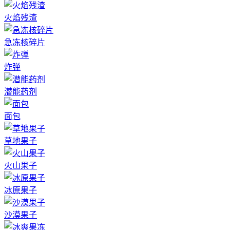
火焰残渣
急冻核碎片
炸弹
潜能药剂
面包
草地果子
火山果子
冰原果子
沙漠果子