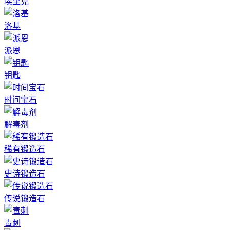
埃里克
洛基
派恩
钥匙
时间宝石
解毒剂
稀有锻造石
史诗锻造石
传说锻造石
毒刺