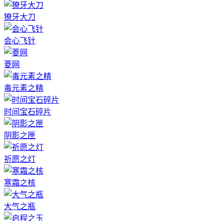
獠牙大刀
会心飞针
菱网
毒元素之精
时间宝石碎片
阴影之匣
祈愿之灯
寒霜之核
大气之瓶