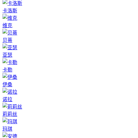
卡洛斯
维克
贝蒂
亚瑟
卡勒
伊桑
诺拉
莉莉丝
玛琪