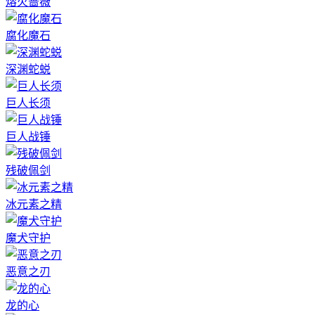
熔火蔷薇
腐化魔石
深渊蛇蜕
巨人长须
巨人战锤
残破佩剑
冰元素之精
魔犬守护
恶意之刃
龙的心