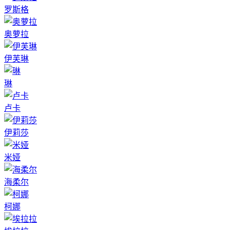
罗斯格
奥萝拉
伊芙琳
琳
卢卡
伊莉莎
米娅
海柔尔
柯娜