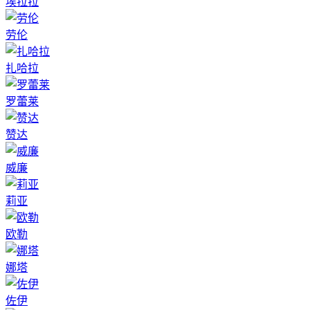
埃拉拉
劳伦
扎哈拉
罗蕾莱
赞达
威廉
莉亚
欧勒
娜塔
佐伊