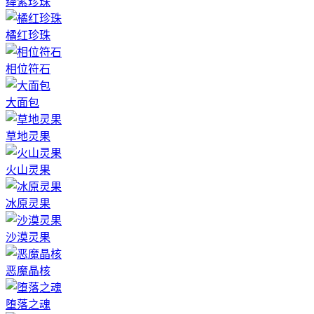
绛紫珍珠
橘红珍珠
相位符石
大面包
草地灵果
火山灵果
冰原灵果
沙漠灵果
恶魔晶核
堕落之魂