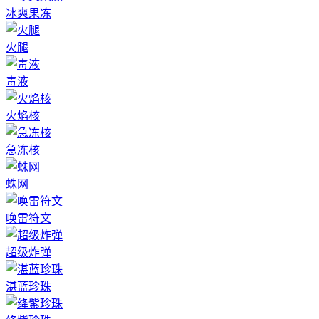
冰爽果冻
火腿
毒液
火焰核
急冻核
蛛网
唤雷符文
超级炸弹
湛蓝珍珠