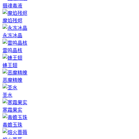
摄魂毒液
魔焰残烬
永冻冰晶
雷鸣晶核
蜂王翅
恶魔精魄
圣水
寒霜果实
毒蟾玉珠