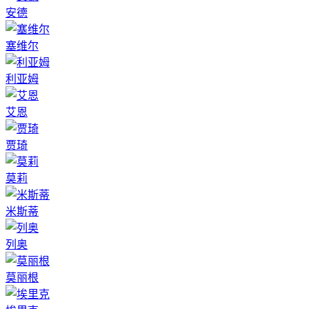
安德
塞维尔
利亚姆
艾恩
贾琦
莫莉
米斯蒂
列奥
莫丽根