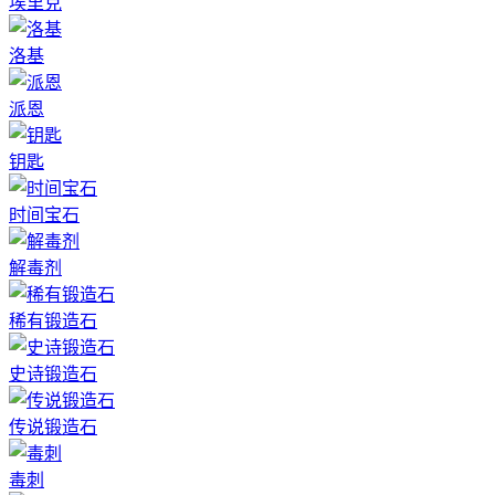
埃里克
洛基
派恩
钥匙
时间宝石
解毒剂
稀有锻造石
史诗锻造石
传说锻造石
毒刺