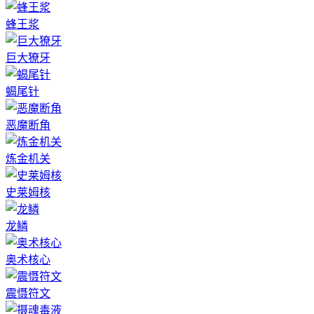
蜂王浆
巨大獠牙
蝎尾针
恶魔断角
炼金机关
史莱姆核
龙鳞
奥术核心
震慑符文