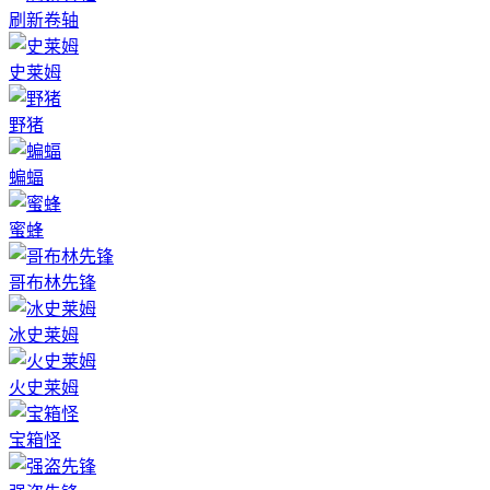
刷新卷轴
史莱姆
野猪
蝙蝠
蜜蜂
哥布林先锋
冰史莱姆
火史莱姆
宝箱怪