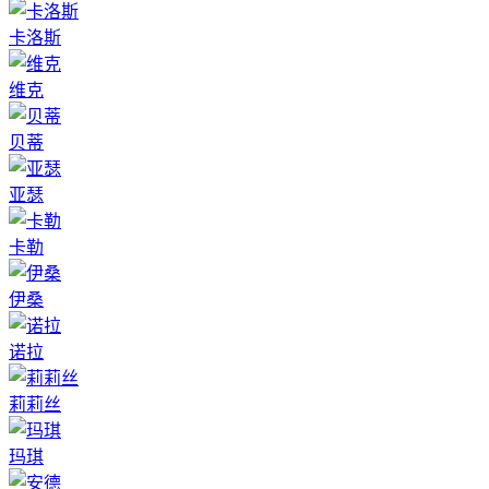
卡洛斯
维克
贝蒂
亚瑟
卡勒
伊桑
诺拉
莉莉丝
玛琪