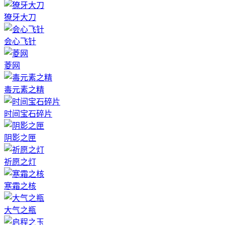
獠牙大刀
会心飞针
菱网
毒元素之精
时间宝石碎片
阴影之匣
祈愿之灯
寒霜之核
大气之瓶