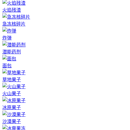
火焰残渣
急冻核碎片
炸弹
潜能药剂
面包
草地果子
火山果子
冰原果子
沙漠果子