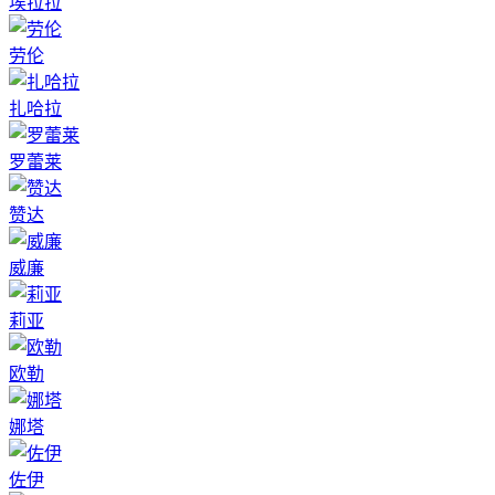
埃拉拉
劳伦
扎哈拉
罗蕾莱
赞达
威廉
莉亚
欧勒
娜塔
佐伊