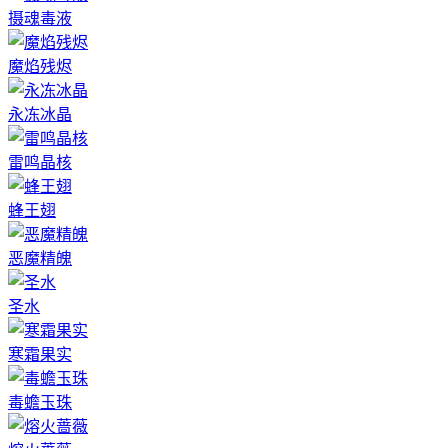
摄魂毒液
魔焰残烬
永冻冰晶
雷鸣晶核
蜂王翅
恶魔精魄
圣水
寒霜果实
毒蟾玉珠