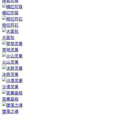
绛紫珍珠
橘红珍珠
相位符石
大面包
草地灵果
火山灵果
冰原灵果
沙漠灵果
恶魔晶核
堕落之魂