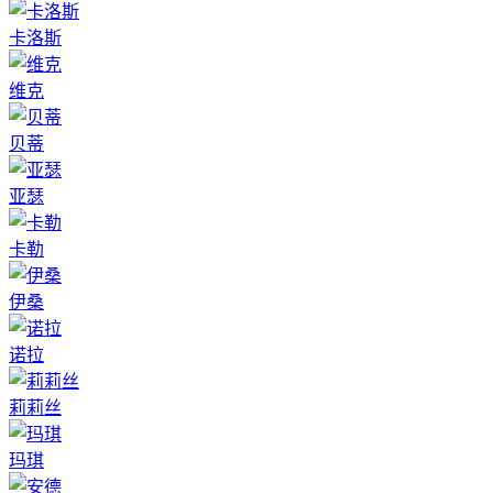
卡洛斯
维克
贝蒂
亚瑟
卡勒
伊桑
诺拉
莉莉丝
玛琪