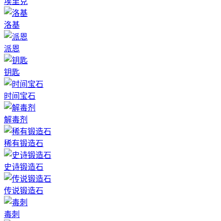
埃里克
洛基
派恩
钥匙
时间宝石
解毒剂
稀有锻造石
史诗锻造石
传说锻造石
毒刺