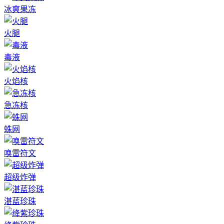
冰爽果冻
火腿
毒液
火焰核
急冻核
蛛网
唤雷符文
超级炸弹
湛蓝珍珠