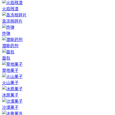
火焰残渣
急冻核碎片
炸弹
潜能药剂
面包
草地果子
火山果子
冰原果子
沙漠果子