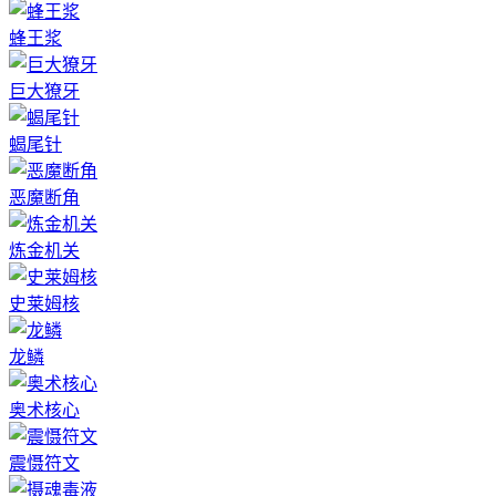
蜂王浆
巨大獠牙
蝎尾针
恶魔断角
炼金机关
史莱姆核
龙鳞
奥术核心
震慑符文