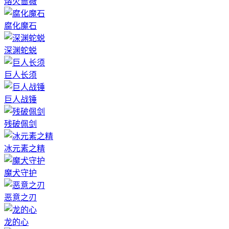
熔火蔷薇
腐化魔石
深渊蛇蜕
巨人长须
巨人战锤
残破佩剑
冰元素之精
魔犬守护
恶意之刃
龙的心