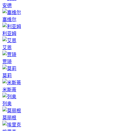
安德
塞维尔
利亚姆
艾恩
贾琦
莫莉
米斯蒂
列奥
莫丽根