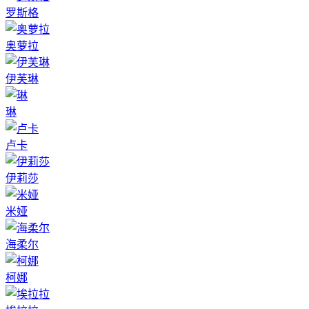
罗斯格
奥萝拉
伊芙琳
琳
卢卡
伊莉莎
米娅
海柔尔
柯娜