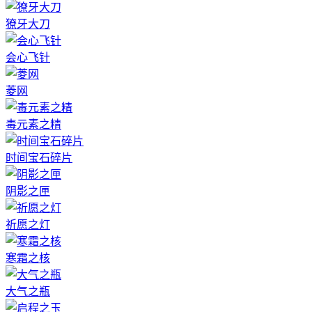
獠牙大刀
会心飞针
菱网
毒元素之精
时间宝石碎片
阴影之匣
祈愿之灯
寒霜之核
大气之瓶