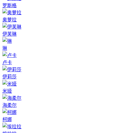
罗斯格
奥萝拉
伊芙琳
琳
卢卡
伊莉莎
米娅
海柔尔
柯娜