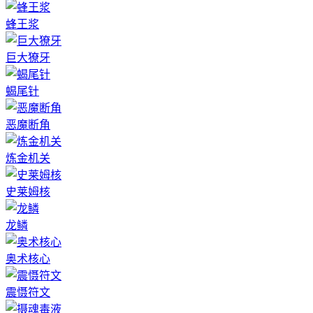
蜂王浆
巨大獠牙
蝎尾针
恶魔断角
炼金机关
史莱姆核
龙鳞
奥术核心
震慑符文