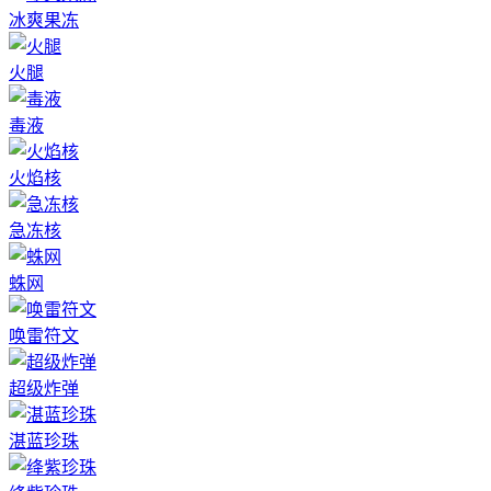
冰爽果冻
火腿
毒液
火焰核
急冻核
蛛网
唤雷符文
超级炸弹
湛蓝珍珠