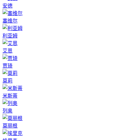
安德
塞维尔
利亚姆
艾恩
贾琦
莫莉
米斯蒂
列奥
莫丽根