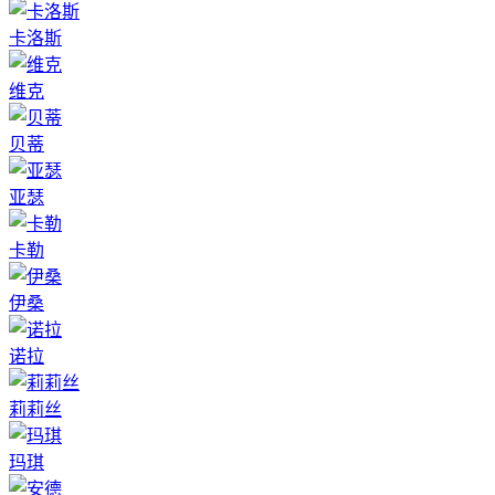
卡洛斯
维克
贝蒂
亚瑟
卡勒
伊桑
诺拉
莉莉丝
玛琪