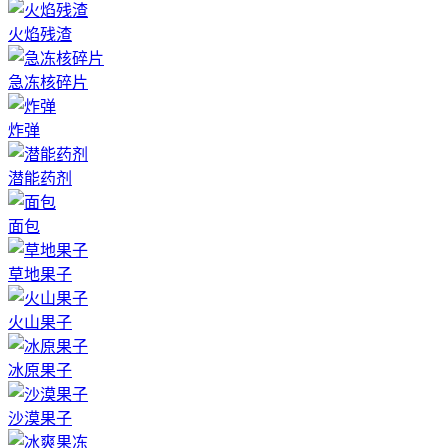
火焰残渣
急冻核碎片
炸弹
潜能药剂
面包
草地果子
火山果子
冰原果子
沙漠果子