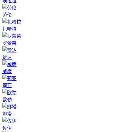
埃拉拉
劳伦
扎哈拉
罗蕾莱
赞达
威廉
莉亚
欧勒
娜塔
佐伊