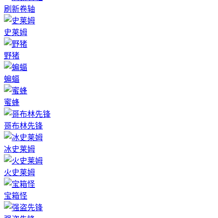
刷新卷轴
史莱姆
野猪
蝙蝠
蜜蜂
哥布林先锋
冰史莱姆
火史莱姆
宝箱怪