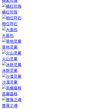
绛紫珍珠
橘红珍珠
相位符石
大面包
草地灵果
火山灵果
冰原灵果
沙漠灵果
恶魔晶核
堕落之魂