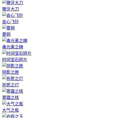
獠牙大刀
会心飞针
菱网
毒元素之精
时间宝石碎片
阴影之匣
祈愿之灯
寒霜之核
大气之瓶