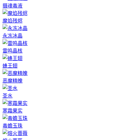
摄魂毒液
魔焰残烬
永冻冰晶
雷鸣晶核
蜂王翅
恶魔精魄
圣水
寒霜果实
毒蟾玉珠