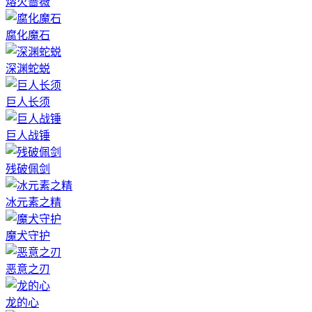
熔火蔷薇
腐化魔石
深渊蛇蜕
巨人长须
巨人战锤
残破佩剑
冰元素之精
魔犬守护
恶意之刃
龙的心