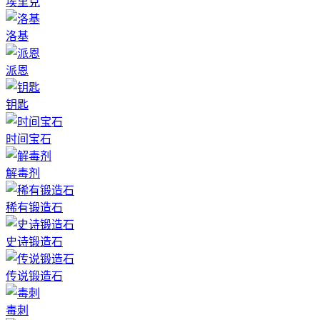
埃里克
洛基
派恩
钥匙
时间宝石
解毒剂
稀有锻造石
史诗锻造石
传说锻造石
毒刺