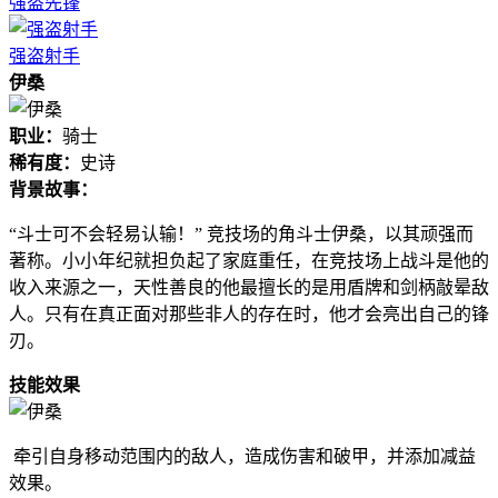
强盗先锋
强盗射手
伊桑
职业：
骑士
稀有度：
史诗
背景故事：
“斗士可不会轻易认输！” 竞技场的角斗士伊桑，以其顽强而
著称。小小年纪就担负起了家庭重任，在竞技场上战斗是他的
收入来源之一，天性善良的他最擅长的是用盾牌和剑柄敲晕敌
人。只有在真正面对那些非人的存在时，他才会亮出自己的锋
刃。
技能效果
牵引自身移动范围内的敌人，造成伤害和破甲，并添加减益
效果。