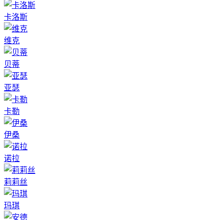
卡洛斯
维克
贝蒂
亚瑟
卡勒
伊桑
诺拉
莉莉丝
玛琪