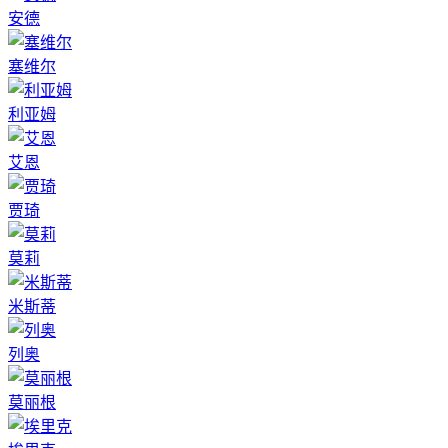
安德
塞维尔
利亚姆
艾恩
贾琦
莫莉
米斯蒂
列奥
莫丽根