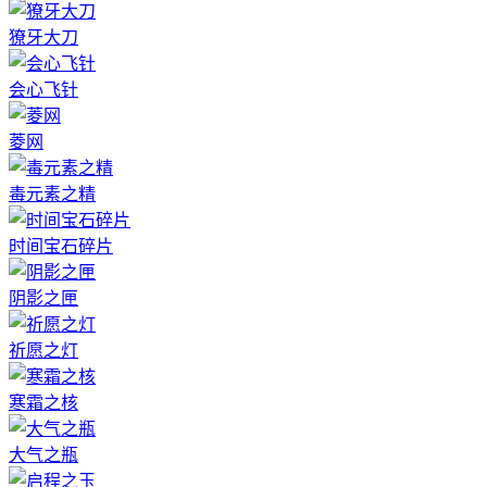
獠牙大刀
会心飞针
菱网
毒元素之精
时间宝石碎片
阴影之匣
祈愿之灯
寒霜之核
大气之瓶