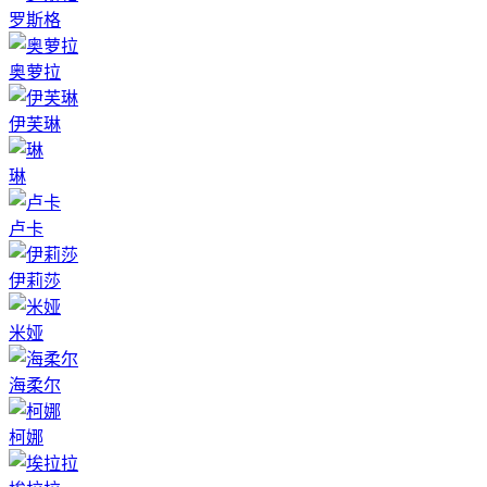
罗斯格
奥萝拉
伊芙琳
琳
卢卡
伊莉莎
米娅
海柔尔
柯娜