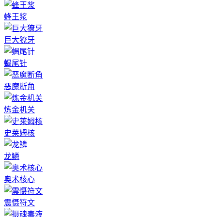
蜂王浆
巨大獠牙
蝎尾针
恶魔断角
炼金机关
史莱姆核
龙鳞
奥术核心
震慑符文