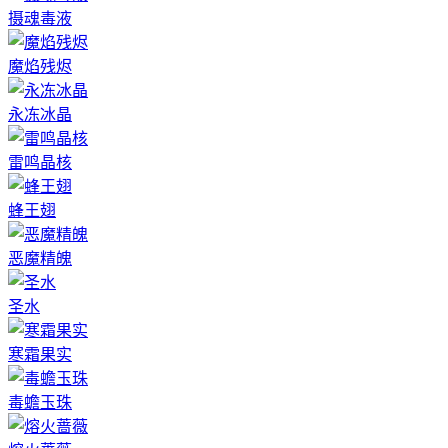
摄魂毒液
魔焰残烬
永冻冰晶
雷鸣晶核
蜂王翅
恶魔精魄
圣水
寒霜果实
毒蟾玉珠