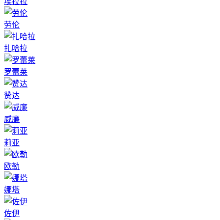
埃拉拉
劳伦
扎哈拉
罗蕾莱
赞达
威廉
莉亚
欧勒
娜塔
佐伊