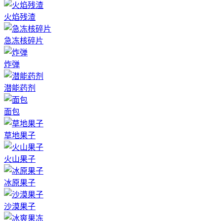
火焰残渣
急冻核碎片
炸弹
潜能药剂
面包
草地果子
火山果子
冰原果子
沙漠果子