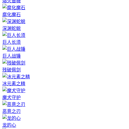
熔火蔷薇
腐化魔石
深渊蛇蜕
巨人长须
巨人战锤
残破佩剑
冰元素之精
魔犬守护
恶意之刃
龙的心