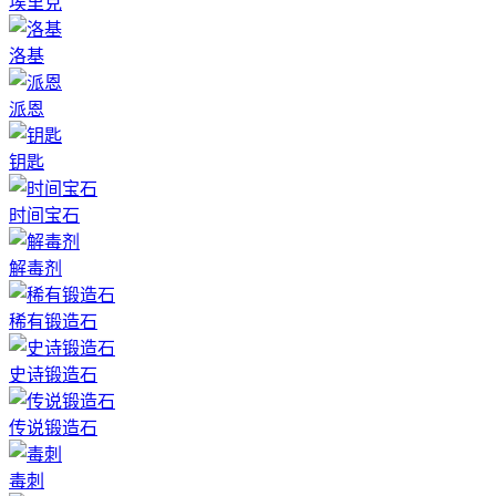
埃里克
洛基
派恩
钥匙
时间宝石
解毒剂
稀有锻造石
史诗锻造石
传说锻造石
毒刺