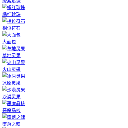
绛紫珍珠
橘红珍珠
相位符石
大面包
草地灵果
火山灵果
冰原灵果
沙漠灵果
恶魔晶核
堕落之魂