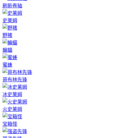
刷新卷轴
史莱姆
野猪
蝙蝠
蜜蜂
哥布林先锋
冰史莱姆
火史莱姆
宝箱怪