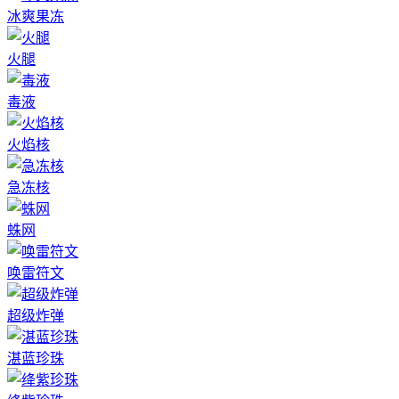
冰爽果冻
火腿
毒液
火焰核
急冻核
蛛网
唤雷符文
超级炸弹
湛蓝珍珠