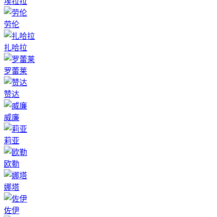
埃拉拉
劳伦
扎哈拉
罗蕾莱
赞达
威廉
莉亚
欧勒
娜塔
佐伊