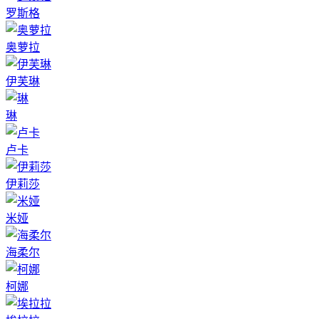
罗斯格
奥萝拉
伊芙琳
琳
卢卡
伊莉莎
米娅
海柔尔
柯娜