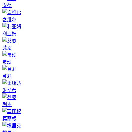
安德
塞维尔
利亚姆
艾恩
贾琦
莫莉
米斯蒂
列奥
莫丽根