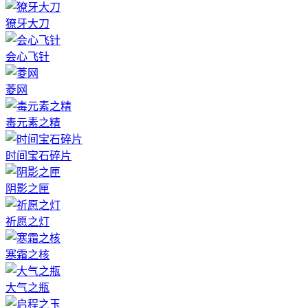
獠牙大刀
会心飞针
菱网
毒元素之精
时间宝石碎片
阴影之匣
祈愿之灯
寒霜之核
大气之瓶