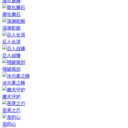
熔火蔷薇
腐化魔石
深渊蛇蜕
巨人长须
巨人战锤
残破佩剑
冰元素之精
魔犬守护
恶意之刃
龙的心