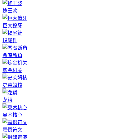
蜂王浆
巨大獠牙
蝎尾针
恶魔断角
炼金机关
史莱姆核
龙鳞
奥术核心
震慑符文