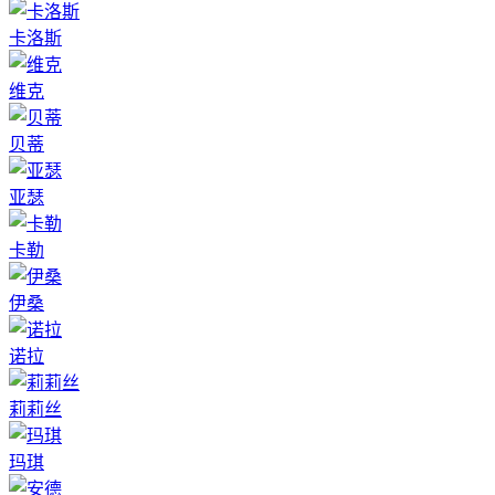
卡洛斯
维克
贝蒂
亚瑟
卡勒
伊桑
诺拉
莉莉丝
玛琪