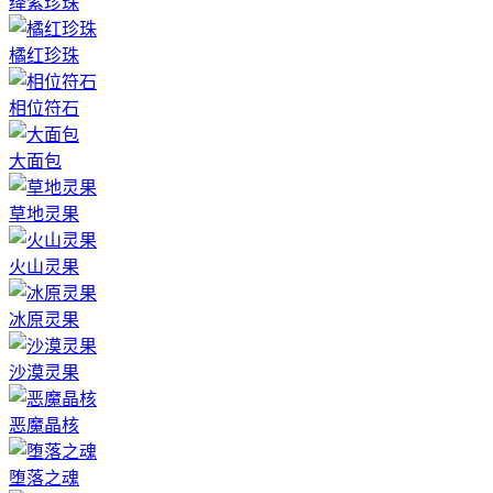
绛紫珍珠
橘红珍珠
相位符石
大面包
草地灵果
火山灵果
冰原灵果
沙漠灵果
恶魔晶核
堕落之魂