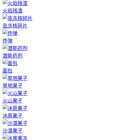
火焰残渣
急冻核碎片
炸弹
潜能药剂
面包
草地果子
火山果子
冰原果子
沙漠果子