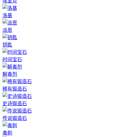
埃里克
洛基
派恩
钥匙
时间宝石
解毒剂
稀有锻造石
史诗锻造石
传说锻造石
毒刺