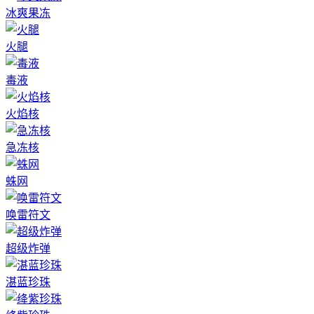
冰爽果冻
火腿
毒液
火焰核
急冻核
蛛网
唤雷符文
超级炸弹
湛蓝珍珠