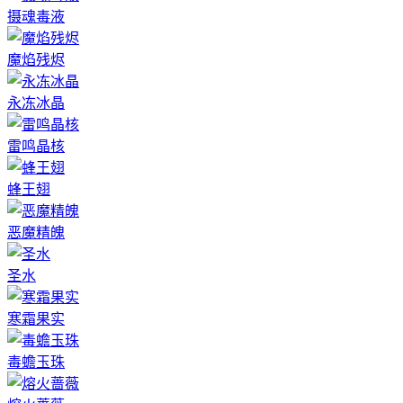
摄魂毒液
魔焰残烬
永冻冰晶
雷鸣晶核
蜂王翅
恶魔精魄
圣水
寒霜果实
毒蟾玉珠