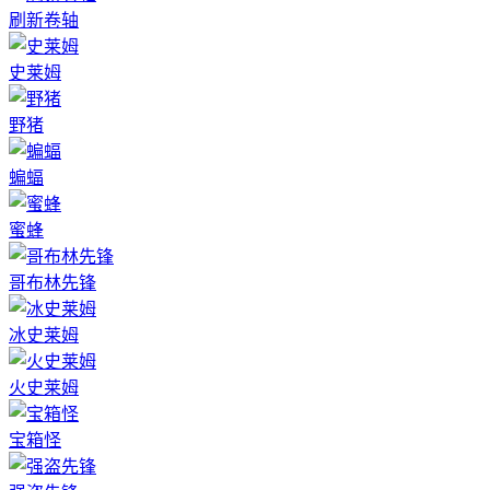
刷新卷轴
史莱姆
野猪
蝙蝠
蜜蜂
哥布林先锋
冰史莱姆
火史莱姆
宝箱怪