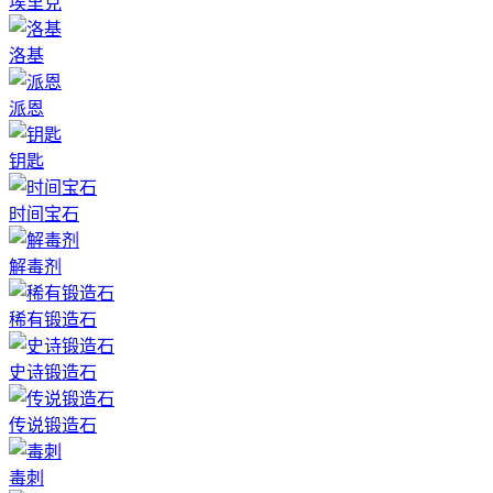
埃里克
洛基
派恩
钥匙
时间宝石
解毒剂
稀有锻造石
史诗锻造石
传说锻造石
毒刺