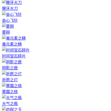
獠牙大刀
会心飞针
菱网
毒元素之精
时间宝石碎片
阴影之匣
祈愿之灯
寒霜之核
大气之瓶