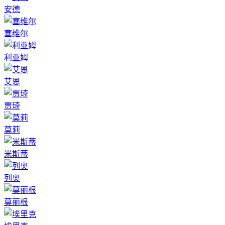
安德
塞维尔
利亚姆
艾恩
贾琦
莫莉
米斯蒂
列奥
莫丽根