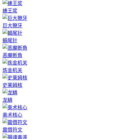
蜂王浆
巨大獠牙
蝎尾针
恶魔断角
炼金机关
史莱姆核
龙鳞
奥术核心
震慑符文