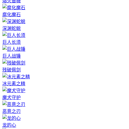
熔火蔷薇
腐化魔石
深渊蛇蜕
巨人长须
巨人战锤
残破佩剑
冰元素之精
魔犬守护
恶意之刃
龙的心