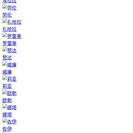
埃拉拉
劳伦
扎哈拉
罗蕾莱
赞达
威廉
莉亚
欧勒
娜塔
佐伊