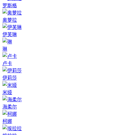
罗斯格
奥萝拉
伊芙琳
琳
卢卡
伊莉莎
米娅
海柔尔
柯娜