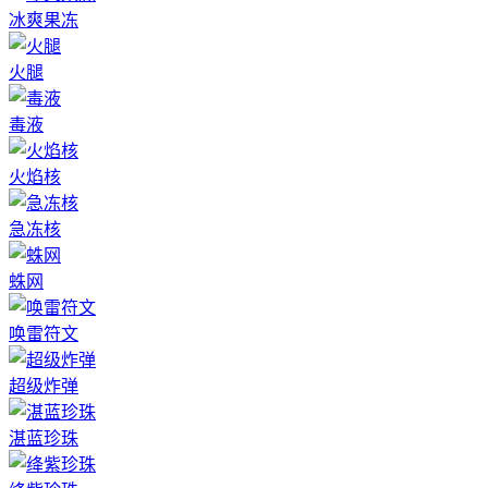
冰爽果冻
火腿
毒液
火焰核
急冻核
蛛网
唤雷符文
超级炸弹
湛蓝珍珠