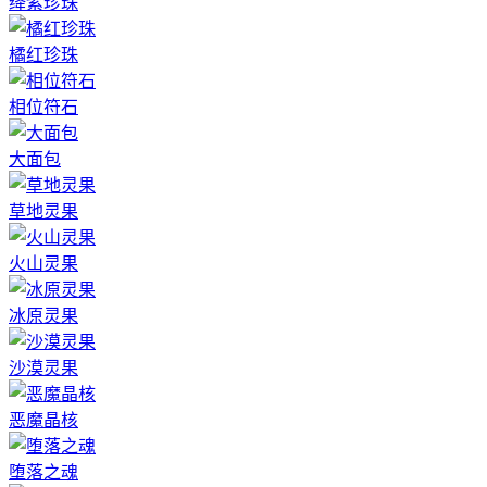
绛紫珍珠
橘红珍珠
相位符石
大面包
草地灵果
火山灵果
冰原灵果
沙漠灵果
恶魔晶核
堕落之魂