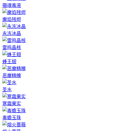
摄魂毒液
魔焰残烬
永冻冰晶
雷鸣晶核
蜂王翅
恶魔精魄
圣水
寒霜果实
毒蟾玉珠