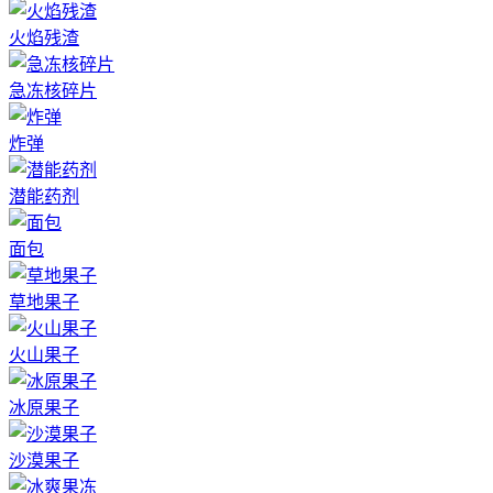
火焰残渣
急冻核碎片
炸弹
潜能药剂
面包
草地果子
火山果子
冰原果子
沙漠果子