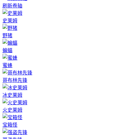
刷新卷轴
史莱姆
野猪
蝙蝠
蜜蜂
哥布林先锋
冰史莱姆
火史莱姆
宝箱怪