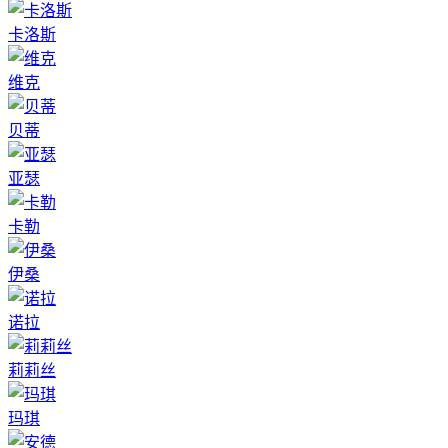
卡洛斯
维克
贝蒂
亚瑟
卡勒
伊桑
诺拉
莉莉丝
玛琪